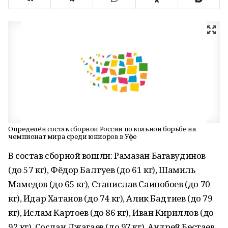
Определён состав сборной России по вольной борьбе на
чемпионат мира среди юниоров в Уфе
В состав сборной вошли: Рамазан Багавудинов
(до 57 кг), Фёдор Балтуев (до 61 кг), Шамиль
Мамедов (до 65 кг), Станислав Саинобоев (до 70
кг), Идар Хатанов (до 74 кг), Алик Бадтиев (до 79
кг), Ислам Картоев (до 86 кг), Иван Кириллов (до
92 кг), Сослан Джагаев (до 97 кг), Андрей Бестаев