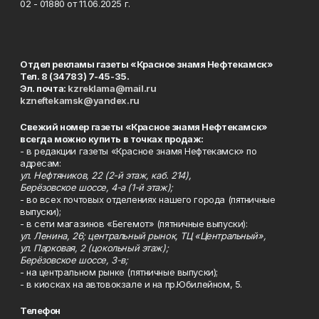
02 - 01880 от 11.06.2025 г.
Отдел рекламы газеты «Красное знамя Нефтекамск»
Тел. 8 (34783) 7-45-35.
Эл. почта:
kzreklama@mail.ru
kzneftekamsk@yandex.ru
Свежий номер газеты «Красное знамя Нефтекамск»
всегда можно купить в точках продаж:
- в редакции газеты «Красное знамя Нефтекамск» по
адресам:
ул. Нефтяников, 22 (2-й этаж, каб. 214),
Берёзовское шоссе, 4-а (1-й этаж);
- во всех почтовых отделениях нашего города (пятничные
выпуски);
- в сети магазинов «Бегемот» (пятничные выпуски):
ул. Ленина, 26; центральный рынок, ТЦ «Центральный»,
ул. Парковая, 2 (цокольный этаж);
Берёзовское шоссе, 3-в;
- на центральном рынке (пятничные выпуски);
- в киосках на автовокзале и на пр.Юбилейном, 5.
Телефон