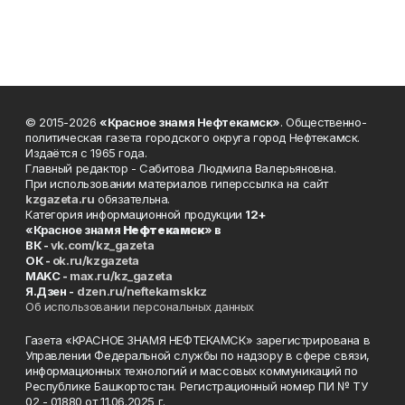
© 2015-2026
«Красное знамя Нефтекамск»
. Общественно-
политическая газета городского округа город Нефтекамск.
Издаётся с 1965 года.
Главный редактор - Сабитова Людмила Валерьяновна.
При использовании материалов гиперссылка на сайт
kzgazeta.ru
обязательна.
Категория информационной продукции
12+
«Красное знамя
Нефтекамск
» в
ВК -
vk.com/kz_gazeta
ОК -
ok.ru/kzgazeta
MAKC -
max.ru/kz_gazeta
Я.Дзен -
dzen.ru/neftekamskkz
Об использовании персональных данных
Газета «КРАСНОЕ ЗНАМЯ НЕФТЕКАМСК» зарегистрирована в
Управлении Федеральной службы по надзору в сфере связи,
информационных технологий и массовых коммуникаций по
Республике Башкортостан. Регистрационный номер ПИ № ТУ
02 - 01880 от 11.06.2025 г.