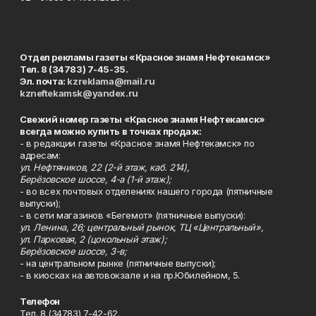
Отдел рекламы газеты «Красное знамя Нефтекамск»
Тел. 8 (34783) 7-45-35.
Эл. почта:
kzreklama@mail.ru
kzneftekamsk@yandex.ru
Свежий номер газеты «Красное знамя Нефтекамск»
всегда можно купить в точках продаж:
- в редакции газеты «Красное знамя Нефтекамск» по
адресам:
ул. Нефтяников, 22 (2-й этаж, каб. 214),
Берёзовское шоссе, 4-а (1-й этаж);
- во всех почтовых отделениях нашего города (пятничные
выпуски);
- в сети магазинов «Бегемот» (пятничные выпуски):
ул. Ленина, 26; центральный рынок, ТЦ «Центральный»,
ул. Парковая, 2 (цокольный этаж);
Берёзовское шоссе, 3-в;
- на центральном рынке (пятничные выпуски);
- в киосках на автовокзале и на пр.Юбилейном, 5.
Телефон
Тел. 8 (34783) 7-42-62.