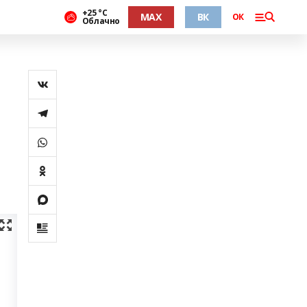
+25 °С
MAX
ВК
ОК
Облачно