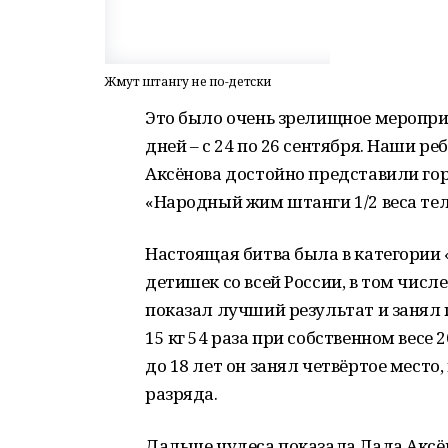
Жмут штангу не по-детски
Это было очень зрелищное меропри
дней – с 24 по 26 сентября. Наши р
Аксёнова достойно представили го
«Народный жим штанги 1/2 веса тел
Настоящая битва была в категории «
детишек со всей России, в том чис
показал лучший результат и занял 
15 кг 54 раза при собственном весе 
до 18 лет он занял четвёртое мест
разряда.
Дальше чудеса показала Лада Аксён