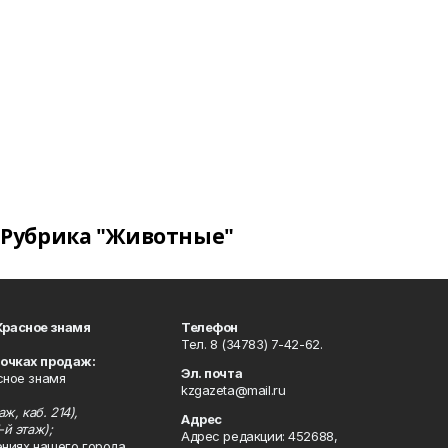
Рубрика "Животные"
Красное знамя
Телефон
Тел. 8 (34783) 7-42-62.
точках продаж:
Эл. почта
сное знамя
kzgazeta@mail.ru
ж, каб. 214),
Адрес
-й этаж);
Адрес редакции: 452688,
ениях нашего города