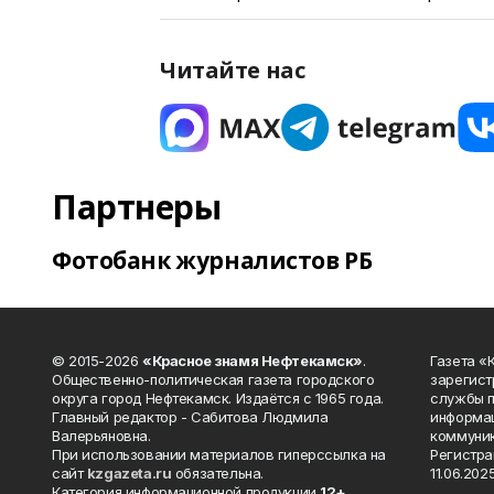
Читайте нас
Партнеры
Фотобанк журналистов РБ
© 2015-2026
«Красное знамя Нефтекамск»
.
Газета 
Общественно-политическая газета городского
зарегист
округа город Нефтекамск. Издаётся с 1965 года.
службы п
Главный редактор - Сабитова Людмила
информац
Валерьяновна.
коммуник
При использовании материалов гиперссылка на
Регистра
сайт
kzgazeta.ru
обязательна.
11.06.2025
Категория информационной продукции
12+