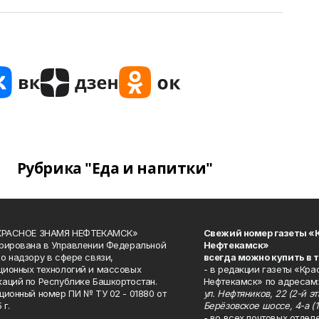
Рубрика "Еда и напитки"
«КРАСНОЕ ЗНАМЯ НЕФТЕКАМСК»
Свежий номер газеты «
рирована в Управлении Федеральной
Нефтекамск»
о надзору в сфере связи,
всегда можно купить в 
ионных технологий и массовых
- в редакции газеты «Кра
аций по Республике Башкортостан.
Нефтекамск» по адресам:
ционный номер ПИ № ТУ 02 - 01880 от
ул. Нефтяников, 22 (2-й эта
 г.
Берёзовское шоссе, 4-а (1
- во всех почтовых отдел