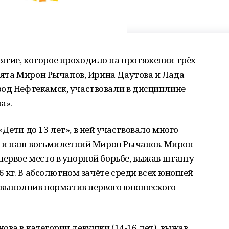
ятие, которое проходило на протяжении трёх
ебята Мирон Рычапов, Ирина Даутова и Лада
род Нефтекамск, участвовали в дисциплине
а».
Дети до 13 лет», в ней участвовало много
ле и наш восьмилетний Мирон Рычапов. Мирон
первое место в упорной борьбе, выжав штангу
26 кг. В абсолютном зачёте среди всех юношей
о, выполнив норматив первого юношеского
ова в категории девушки (14-16 лет), выжав