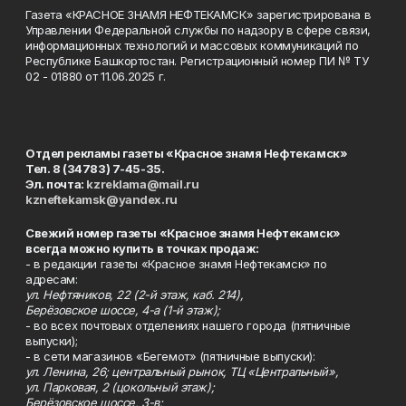
Газета «КРАСНОЕ ЗНАМЯ НЕФТЕКАМСК» зарегистрирована в
Управлении Федеральной службы по надзору в сфере связи,
информационных технологий и массовых коммуникаций по
Республике Башкортостан. Регистрационный номер ПИ № ТУ
02 - 01880 от 11.06.2025 г.
Отдел рекламы газеты «Красное знамя Нефтекамск»
Тел. 8 (34783) 7-45-35.
Эл. почта:
kzreklama@mail.ru
kzneftekamsk@yandex.ru
Свежий номер газеты «Красное знамя Нефтекамск»
всегда можно купить в точках продаж:
- в редакции газеты «Красное знамя Нефтекамск» по
адресам:
ул. Нефтяников, 22 (2-й этаж, каб. 214),
Берёзовское шоссе, 4-а (1-й этаж);
- во всех почтовых отделениях нашего города (пятничные
выпуски);
- в сети магазинов «Бегемот» (пятничные выпуски):
ул. Ленина, 26; центральный рынок, ТЦ «Центральный»,
ул. Парковая, 2 (цокольный этаж);
Берёзовское шоссе, 3-в;