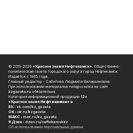
© 2015-2026
«Красное знамя Нефтекамск»
. Общественно-
политическая газета городского округа город Нефтекамск.
Издаётся с 1965 года.
Главный редактор - Сабитова Людмила Валерьяновна.
При использовании материалов гиперссылка на сайт
kzgazeta.ru
обязательна.
Категория информационной продукции
12+
«Красное знамя
Нефтекамск
» в
ВК -
vk.com/kz_gazeta
ОК -
ok.ru/kzgazeta
MAKC -
max.ru/kz_gazeta
Я.Дзен -
dzen.ru/neftekamskkz
Об использовании персональных данных