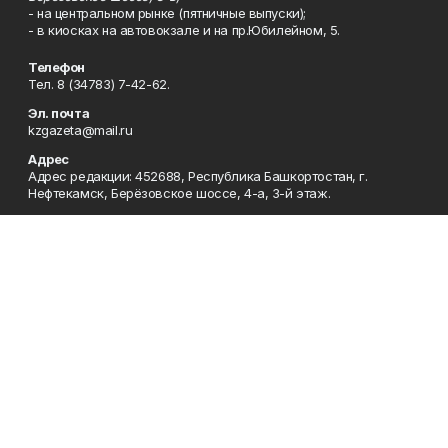
- на центральном рынке (пятничные выпуски);
- в киосках на автовокзале и на пр.Юбилейном, 5.
Телефон
Тел. 8 (34783) 7-42-62.
Эл. почта
kzgazeta@mail.ru
Адрес
Адрес редакции: 452688, Республика Башкортостан, г.
Нефтекамск, Берёзовское шоссе, 4-а, 3-й этаж.
Рекламная служба
Тел. 8 (34783) 7-45-35.
Редакция
Тел. 8 (34783) 7-42-72, 7-42-92..
Приемная
Тел. 8 (34783) 7-42-82.
Сотрудничество
Тел. 8 (34783) 7-42-62.
Отдел кадров
Тел. 8 (34783) 7-42-92.