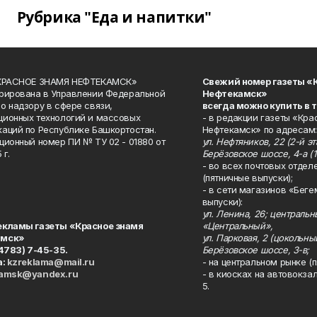
Рубрика "Еда и напитки"
«КРАСНОЕ ЗНАМЯ НЕФТЕКАМСК»
Свежий номер газеты «
рирована в Управлении Федеральной
Нефтекамск»
о надзору в сфере связи,
всегда можно купить в 
ионных технологий и массовых
- в редакции газеты «Кра
аций по Республике Башкортостан.
Нефтекамск» по адресам:
ционный номер ПИ № ТУ 02 - 01880 от
ул. Нефтяников, 22 (2-й эта
 г.
Берёзовское шоссе, 4-а (1
- во всех почтовых отдел
(пятничные выпуски);
- в сети магазинов «Беге
выпуски):
ул. Ленина, 26; централь
екламы газеты «Красное знамя
«Центральный»,
амск»
ул. Парковая, 2 (цокольны
34783) 7-45-35.
Берёзовское шоссе, 3-в;
а:
kzreklama@mail.ru
- на центральном рынке (п
kamsk@yandex.ru
- в киосках на автовокза
5.