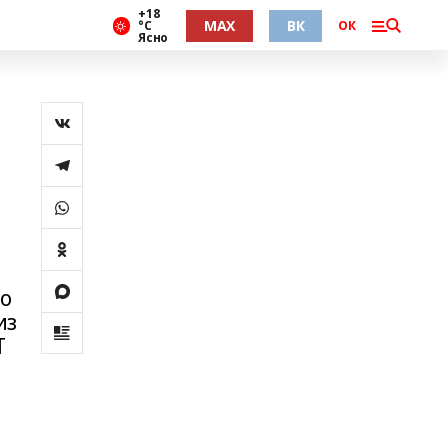
+18
MAX
ВК
°С
ОК
Ясно
о
из
Т