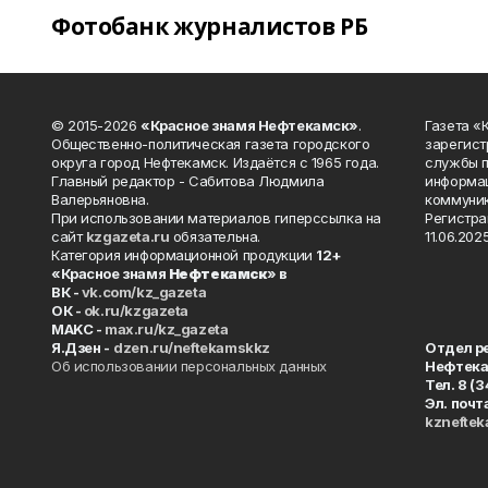
Фотобанк журналистов РБ
© 2015-2026
«Красное знамя Нефтекамск»
.
Газета 
Общественно-политическая газета городского
зарегист
округа город Нефтекамск. Издаётся с 1965 года.
службы п
Главный редактор - Сабитова Людмила
информац
Валерьяновна.
коммуник
При использовании материалов гиперссылка на
Регистра
сайт
kzgazeta.ru
обязательна.
11.06.2025
Категория информационной продукции
12+
«Красное знамя
Нефтекамск
» в
ВК -
vk.com/kz_gazeta
ОК -
ok.ru/kzgazeta
MAKC -
max.ru/kz_gazeta
Я.Дзен -
dzen.ru/neftekamskkz
Отдел р
Об использовании персональных данных
Нефтек
Тел. 8 (
Эл. почт
kznefte