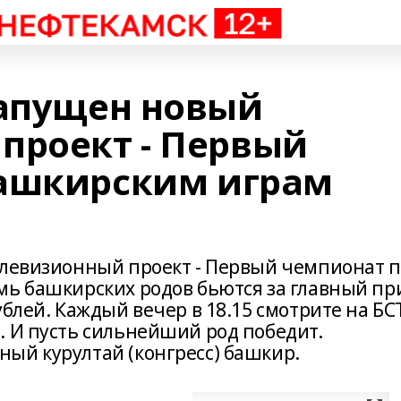
запущен новый
проект - Первый
Башкирским играм
елевизионный проект - Первый чемпионат п
мь башкирских родов бьются за главный пр
ублей. Каждый вечер в 18.15 смотрите на БС
. И пусть сильнейший род победит.
ый курултай (конгресс) башкир.