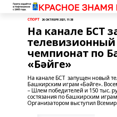
СПОРТ
26 ОКТЯБРЯ 2021, 11:38
На канале БСТ 
телевизионный 
чемпионат по 
«Бәйге»
На канале БСТ запущен новый т
Башкирским играм «Бәйге». Восе
– Шлем победителей и 150 тыс. р
состязания по башкирским играм
Организатором выступил Всемирн