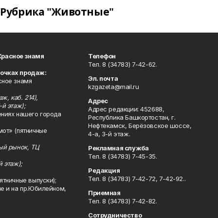
Рубрика "Животные"
Красное знамя
Телефон
Тел. 8 (34783) 7-42-62.
точках продаж:
Эл. почта
сное знамя
kzgazeta@mail.ru
ж, каб. 214),
Адрес
-й этаж);
Адрес редакции: 452688,
ениях нашего города
Республика Башкортостан, г.
Нефтекамск, Берёзовское шоссе,
мот» (пятничные
4-а, 3-й этаж.
ный рынок, ТЦ
Рекламная служба
Тел. 8 (34783) 7-45-35.
й этаж);
Редакция
Тел. 8 (34783) 7-42-72, 7-42-92..
ятничные выпуски);
ле и на пр.Юбилейном,
Приемная
Тел. 8 (34783) 7-42-82.
Сотрудничество