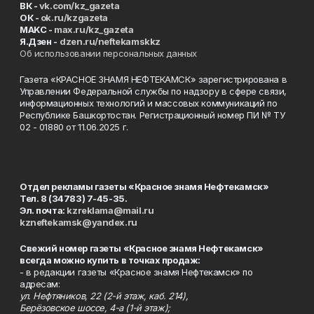
ВК -
vk.com/kz_gazeta
ОК -
ok.ru/kzgazeta
MAKC -
max.ru/kz_gazeta
Я.Дзен -
dzen.ru/neftekamskkz
Об использовании персональных данных
Газета «КРАСНОЕ ЗНАМЯ НЕФТЕКАМСК» зарегистрирована в
Управлении Федеральной службы по надзору в сфере связи,
информационных технологий и массовых коммуникаций по
Республике Башкортостан. Регистрационный номер ПИ № ТУ
02 - 01880 от 11.06.2025 г.
Отдел рекламы газеты «Красное знамя Нефтекамск»
Тел. 8 (34783) 7-45-35.
Эл. почта:
kzreklama@mail.ru
kzneftekamsk@yandex.ru
Свежий номер газеты «Красное знамя Нефтекамск»
всегда можно купить в точках продаж:
- в редакции газеты «Красное знамя Нефтекамск» по
адресам:
ул. Нефтяников, 22 (2-й этаж, каб. 214),
Берёзовское шоссе, 4-а (1-й этаж);