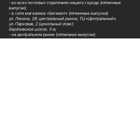
- во всех почтовых отделениях нашего города (пятничные
выпуски);
- в сети магазинов «Бегемот» (пятничные выпуски):
ул. Ленина, 26; центральный рынок, ТЦ «Центральный»,
ул. Парковая, 2 (цокольный этаж);
Берёзовское шоссе, 3-в;
- на центральном рынке (пятничные выпуски);
- в киосках на автовокзале и на пр.Юбилейном, 5.
Телефон
Тел. 8 (34783) 7-42-62.
Эл. почта
kzgazeta@mail.ru
Адрес
Адрес редакции: 452688, Республика Башкортостан, г.
Нефтекамск, Берёзовское шоссе, 4-а, 3-й этаж.
Рекламная служба
Тел. 8 (34783) 7-45-35.
Редакция
Тел. 8 (34783) 7-42-72, 7-42-92..
Приемная
Тел. 8 (34783) 7-42-82.