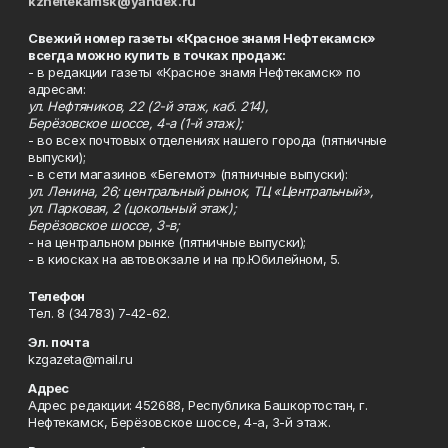
kzneftekamsk@yandex.ru
Свежий номер газеты «Красное знамя Нефтекамск»
всегда можно купить в точках продаж:
- в редакции газеты «Красное знамя Нефтекамск» по
адресам:
ул. Нефтяников, 22 (2-й этаж, каб. 214),
Берёзовское шоссе, 4-а (1-й этаж);
- во всех почтовых отделениях нашего города (пятничные
выпуски);
- в сети магазинов «Бегемот» (пятничные выпуски):
ул. Ленина, 26; центральный рынок, ТЦ «Центральный»,
ул. Парковая, 2 (цокольный этаж);
Берёзовское шоссе, 3-в;
- на центральном рынке (пятничные выпуски);
- в киосках на автовокзале и на пр.Юбилейном, 5.
Телефон
Тел. 8 (34783) 7-42-62.
Эл. почта
kzgazeta@mail.ru
Адрес
Адрес редакции: 452688, Республика Башкортостан, г.
Нефтекамск, Берёзовское шоссе, 4-а, 3-й этаж.