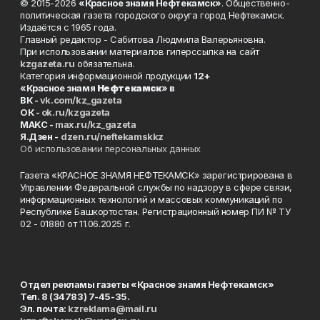
© 2015-2026
«Красное знамя Нефтекамск»
. Общественно-
политическая газета городского округа город Нефтекамск.
Издаётся с 1965 года.
Главный редактор - Сабитова Людмила Валерьяновна.
При использовании материалов гиперссылка на сайт
kzgazeta.ru
обязательна.
Категория информационной продукции
12+
«Красное знамя
Нефтекамск
» в
ВК -
vk.com/kz_gazeta
ОК -
ok.ru/kzgazeta
MAKC -
max.ru/kz_gazeta
Я.Дзен -
dzen.ru/neftekamskkz
Об использовании персональных данных
Газета «КРАСНОЕ ЗНАМЯ НЕФТЕКАМСК» зарегистрирована в
Управлении Федеральной службы по надзору в сфере связи,
информационных технологий и массовых коммуникаций по
Республике Башкортостан. Регистрационный номер ПИ № ТУ
02 - 01880 от 11.06.2025 г.
Отдел рекламы газеты «Красное знамя Нефтекамск»
Тел. 8 (34783) 7-45-35.
Эл. почта:
kzreklama@mail.ru