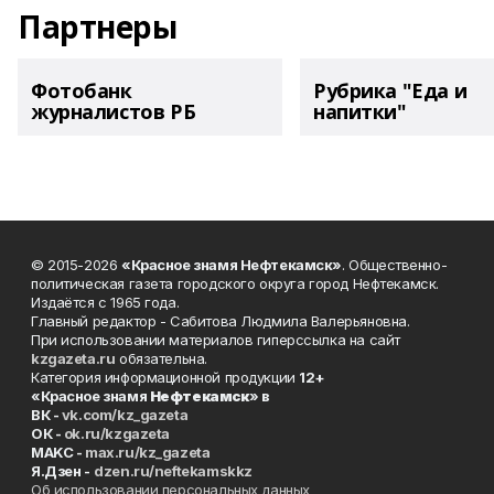
Партнеры
Фотобанк
Рубрика "Еда и
журналистов РБ
напитки"
© 2015-2026
«Красное знамя Нефтекамск»
. Общественно-
политическая газета городского округа город Нефтекамск.
Издаётся с 1965 года.
Главный редактор - Сабитова Людмила Валерьяновна.
При использовании материалов гиперссылка на сайт
kzgazeta.ru
обязательна.
Категория информационной продукции
12+
«Красное знамя
Нефтекамск
» в
ВК -
vk.com/kz_gazeta
ОК -
ok.ru/kzgazeta
MAKC -
max.ru/kz_gazeta
Я.Дзен -
dzen.ru/neftekamskkz
Об использовании персональных данных