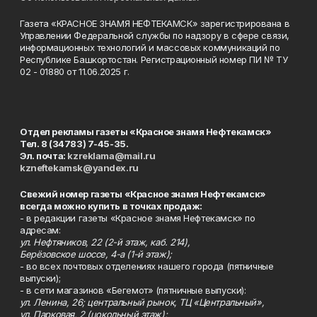
Газета «КРАСНОЕ ЗНАМЯ НЕФТЕКАМСК» зарегистрирована в
Управлении Федеральной службы по надзору в сфере связи,
информационных технологий и массовых коммуникаций по
Республике Башкортостан. Регистрационный номер ПИ № ТУ
02 - 01880 от 11.06.2025 г.
Отдел рекламы газеты «Красное знамя Нефтекамск»
Тел. 8 (34783) 7-45-35.
Эл. почта:
kzreklama@mail.ru
kzneftekamsk@yandex.ru
Свежий номер газеты «Красное знамя Нефтекамск»
всегда можно купить в точках продаж:
- в редакции газеты «Красное знамя Нефтекамск» по
адресам:
ул. Нефтяников, 22 (2-й этаж, каб. 214),
Берёзовское шоссе, 4-а (1-й этаж);
- во всех почтовых отделениях нашего города (пятничные
выпуски);
- в сети магазинов «Бегемот» (пятничные выпуски):
ул. Ленина, 26; центральный рынок, ТЦ «Центральный»,
ул. Парковая, 2 (цокольный этаж);