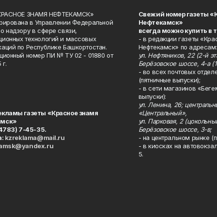
«КРАСНОЕ ЗНАМЯ НЕФТЕКАМСК»
Свежий номер газеты «
рирована в Управлении Федеральной
Нефтекамск»
о надзору в сфере связи,
всегда можно купить в 
ионных технологий и массовых
- в редакции газеты «Кра
аций по Республике Башкортостан.
Нефтекамск» по адресам:
ционный номер ПИ № ТУ 02 - 01880 от
ул. Нефтяников, 22 (2-й эта
 г.
Берёзовское шоссе, 4-а (1
- во всех почтовых отдел
(пятничные выпуски);
- в сети магазинов «Беге
выпуски):
ул. Ленина, 26; централь
екламы газеты «Красное знамя
«Центральный»,
амск»
ул. Парковая, 2 (цокольны
34783) 7-45-35.
Берёзовское шоссе, 3-в;
а:
kzreklama@mail.ru
- на центральном рынке (п
kamsk@yandex.ru
- в киосках на автовокза
5.