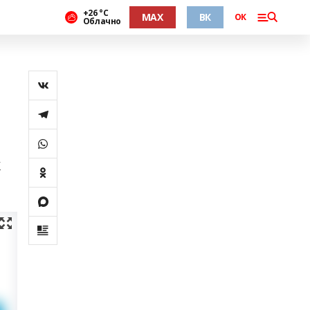
+26 °С
MAX
ВК
ОК
Облачно
к