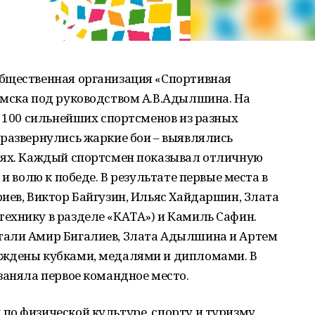
бщественная организация «Спортивная
амска под руководством А.В.Адылшина. На
е 100 сильнейших спортсменов из разных
 развернулись жаркие бои – выявлялись
иях. Каждый спортсмен показывал отличную
и волю к победе. В результате первые места в
иев, Виктор Байгузин, Ильяс Хайдаршин, Злата
ехнику в разделе «КАТА») и Камиль Сафин.
тали Амир Бигалиев, Злата Адылшина и Артем
аждены кубками, медалями и дипломами. В
заняла первое командное место.
по физической культуре, спорту и туризму