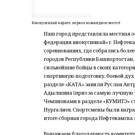
Киокусинкай карате: первое командное место!
Наш город представляла местная о
федерация киокусинкай» г. Нефтек
соревнованиях, где собрались боле
городов Республики Башкортостан,
сильнейшие бойцы в своих категор
спортивную подготовку, боевой дух 
разделе «КАТА» заняли Руслан Аптр
Адылшина (приз за самую лучшую т
Чемпионами в разделе «КУМИТЭ» с
Нургалиев. Спортсмены были нагр
итоге сборная города Нефтекамска 
Выражаем благодарность комитету 