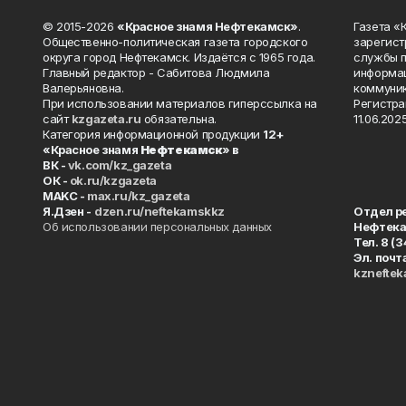
© 2015-2026
«Красное знамя Нефтекамск»
.
Газета 
Общественно-политическая газета городского
зарегист
округа город Нефтекамск. Издаётся с 1965 года.
службы п
Главный редактор - Сабитова Людмила
информац
Валерьяновна.
коммуник
При использовании материалов гиперссылка на
Регистра
сайт
kzgazeta.ru
обязательна.
11.06.2025
Категория информационной продукции
12+
«Красное знамя
Нефтекамск
» в
ВК -
vk.com/kz_gazeta
ОК -
ok.ru/kzgazeta
MAKC -
max.ru/kz_gazeta
Я.Дзен -
dzen.ru/neftekamskkz
Отдел р
Об использовании персональных данных
Нефтек
Тел. 8 (
Эл. почт
kznefte