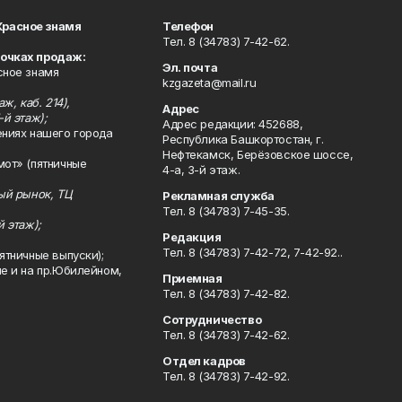
Красное знамя
Телефон
Тел. 8 (34783) 7-42-62.
точках продаж:
Эл. почта
сное знамя
kzgazeta@mail.ru
ж, каб. 214),
Адрес
-й этаж);
Адрес редакции: 452688,
ениях нашего города
Республика Башкортостан, г.
Нефтекамск, Берёзовское шоссе,
мот» (пятничные
4-а, 3-й этаж.
ный рынок, ТЦ
Рекламная служба
Тел. 8 (34783) 7-45-35.
й этаж);
Редакция
Тел. 8 (34783) 7-42-72, 7-42-92..
ятничные выпуски);
ле и на пр.Юбилейном,
Приемная
Тел. 8 (34783) 7-42-82.
Сотрудничество
Тел. 8 (34783) 7-42-62.
Отдел кадров
Тел. 8 (34783) 7-42-92.