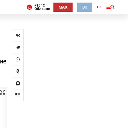
+16 °С
MAX
ВК
ОК
Облачно
тие