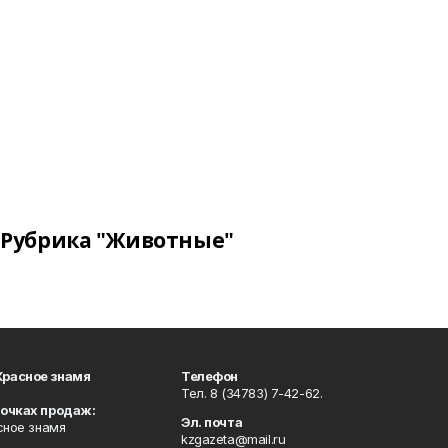
Рубрика "Животные"
Красное знамя
Телефон
Тел. 8 (34783) 7-42-62.
точках продаж:
Эл. почта
сное знамя
kzgazeta@mail.ru