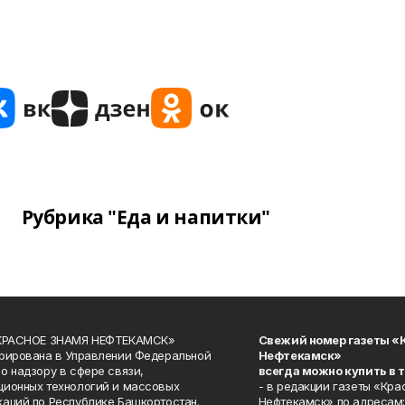
Рубрика "Еда и напитки"
«КРАСНОЕ ЗНАМЯ НЕФТЕКАМСК»
Свежий номер газеты «
рирована в Управлении Федеральной
Нефтекамск»
о надзору в сфере связи,
всегда можно купить в 
ионных технологий и массовых
- в редакции газеты «Кра
аций по Республике Башкортостан.
Нефтекамск» по адресам: