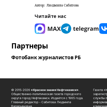
Автор:
Людмила Сабитова
Читайте нас
Партнеры
Фотобанк журналистов РБ
© 2015-2026
«Красное знамя Нефтекамск»
.
Газета 
Общественно-политическая газета городского
зарегист
округа город Нефтекамск. Издаётся с 1965 года.
службы п
Главный редактор - Сабитова Людмила
информац
Валерьяновна.
коммуник