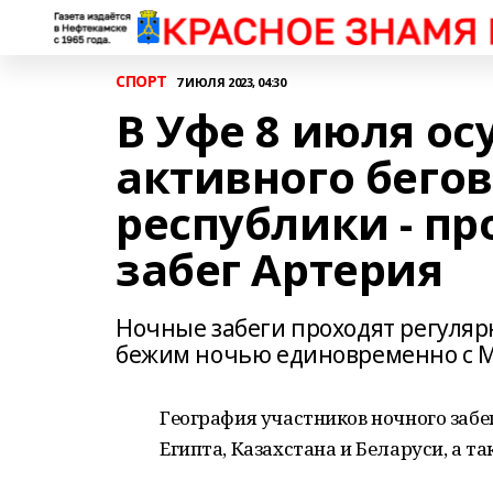
СПОРТ
7 ИЮЛЯ 2023, 04:30
В Уфе 8 июля о
активного бего
республики - п
забег Артерия
Ночные забеги проходят регулярн
бежим ночью единовременно с М
География участников ночного забе
Египта, Казахстана и Беларуси, а та