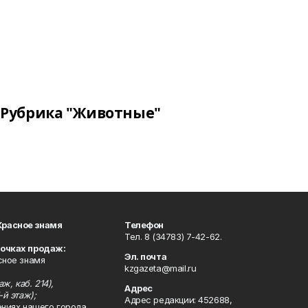
Рубрика "Животные"
Красное знамя
Телефон
Тел. 8 (34783) 7-42-62.
точках продаж:
Эл. почта
сное знамя
kzgazeta@mail.ru
ж, каб. 214),
Адрес
-й этаж);
Адрес редакции: 452688,
ениях нашего города