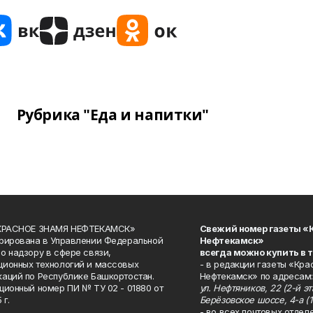
Рубрика "Еда и напитки"
«КРАСНОЕ ЗНАМЯ НЕФТЕКАМСК»
Свежий номер газеты «
рирована в Управлении Федеральной
Нефтекамск»
о надзору в сфере связи,
всегда можно купить в 
ионных технологий и массовых
- в редакции газеты «Кра
аций по Республике Башкортостан.
Нефтекамск» по адресам:
ционный номер ПИ № ТУ 02 - 01880 от
ул. Нефтяников, 22 (2-й эта
 г.
Берёзовское шоссе, 4-а (1
- во всех почтовых отдел