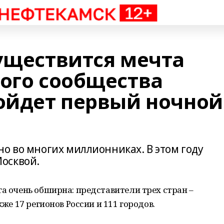
существится мечта
вого сообщества
ройдет первый ночной
о во многих миллионниках. В этом году
осквой.
га очень обширна: представители трех стран –
кже 17 регионов России и 111 городов.