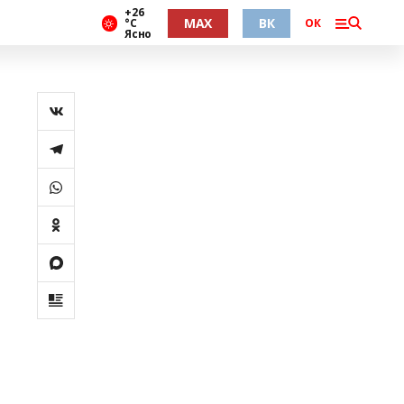
+26
MAX
ВК
°С
ОК
Ясно