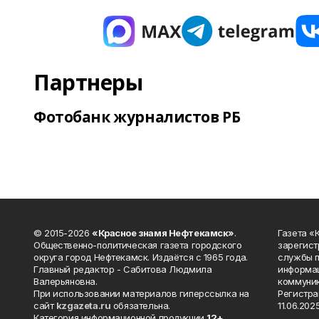
Партнеры
Фотобанк журналистов РБ
© 2015-2026
«Красное знамя Нефтекамск»
.
Газета 
Общественно-политическая газета городского
зарегист
округа город Нефтекамск. Издаётся с 1965 года.
службы п
Главный редактор - Сабитова Людмила
информац
Валерьяновна.
коммуник
При использовании материалов гиперссылка на
Регистра
сайт
kzgazeta.ru
обязательна.
11.06.2025
Категория информационной продукции
12+