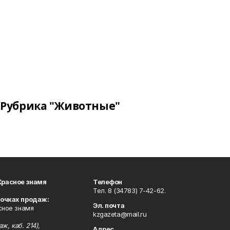
Рубрика "Животные"
Красное знамя
Телефон
Тел. 8 (34783) 7-42-62.
точках продаж:
Эл. почта
сное знамя
kzgazeta@mail.ru
ж, каб. 214),
Адрес