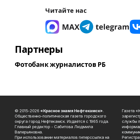
Читайте нас
Партнеры
Фотобанк журналистов РБ
© 2015-2026
«Красное знамя Нефтекамск»
.
Газета 
Общественно-политическая газета городского
зарегист
округа город Нефтекамск. Издаётся с 1965 года.
службы п
Главный редактор - Сабитова Людмила
информац
Валерьяновна.
коммуник
При использовании материалов гиперссылка на
Регистра