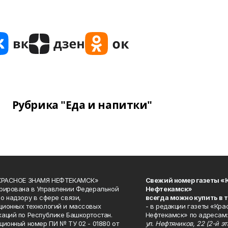
Рубрика "Еда и напитки"
«КРАСНОЕ ЗНАМЯ НЕФТЕКАМСК»
Свежий номер газеты «
рирована в Управлении Федеральной
Нефтекамск»
о надзору в сфере связи,
всегда можно купить в 
ионных технологий и массовых
- в редакции газеты «Кра
аций по Республике Башкортостан.
Нефтекамск» по адресам:
ционный номер ПИ № ТУ 02 - 01880 от
ул. Нефтяников, 22 (2-й эта