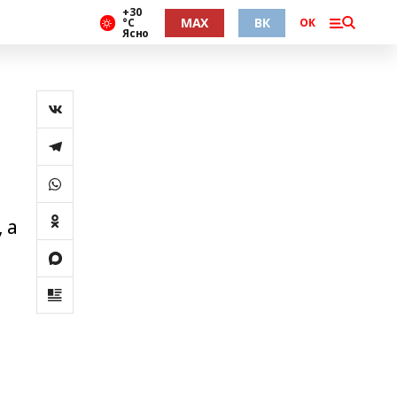
+30
MAX
ВК
°С
ОК
Ясно
 а