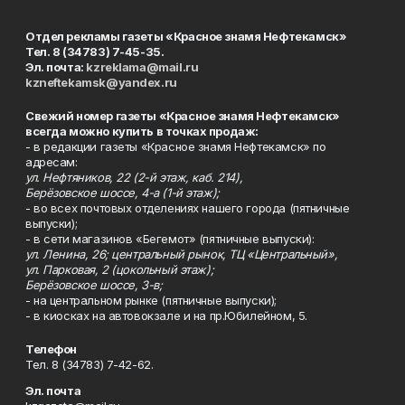
Отдел рекламы газеты «Красное знамя Нефтекамск»
Тел. 8 (34783) 7-45-35.
Эл. почта:
kzreklama@mail.ru
kzneftekamsk@yandex.ru
Свежий номер газеты «Красное знамя Нефтекамск»
всегда можно купить в точках продаж:
- в редакции газеты «Красное знамя Нефтекамск» по
адресам:
ул. Нефтяников, 22 (2-й этаж, каб. 214),
Берёзовское шоссе, 4-а (1-й этаж);
- во всех почтовых отделениях нашего города (пятничные
выпуски);
- в сети магазинов «Бегемот» (пятничные выпуски):
ул. Ленина, 26; центральный рынок, ТЦ «Центральный»,
ул. Парковая, 2 (цокольный этаж);
Берёзовское шоссе, 3-в;
- на центральном рынке (пятничные выпуски);
- в киосках на автовокзале и на пр.Юбилейном, 5.
Телефон
Тел. 8 (34783) 7-42-62.
Эл. почта