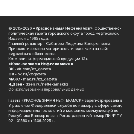
© 2015-2026
«Красное знамя Нефтекамск»
. Общественно-
политическая газета городского округа город Нефтекамск.
Издаётся с 1965 года.
Главный редактор - Сабитова Людмила Валерьяновна.
При использовании материалов гиперссылка на сайт
kzgazeta.ru
обязательна.
Категория информационной продукции
12+
«Красное знамя
Нефтекамск
» в
ВК -
vk.com/kz_gazeta
ОК -
ok.ru/kzgazeta
MAKC -
max.ru/kz_gazeta
Я.Дзен -
dzen.ru/neftekamskkz
Об использовании персональных данных
Газета «КРАСНОЕ ЗНАМЯ НЕФТЕКАМСК» зарегистрирована в
Управлении Федеральной службы по надзору в сфере связи,
информационных технологий и массовых коммуникаций по
Республике Башкортостан. Регистрационный номер ПИ № ТУ
02 - 01880 от 11.06.2025 г.