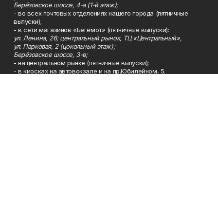
Берёзовское шоссе, 4-а (1-й этаж);
- во всех почтовых отделениях нашего города (пятничные
выпуски);
- в сети магазинов «Бегемот» (пятничные выпуски):
ул. Ленина, 26; центральный рынок, ТЦ «Центральный»,
ул. Парковая, 2 (цокольный этаж);
Берёзовское шоссе, 3-в;
- на центральном рынке (пятничные выпуски);
- в киосках на автовокзале и на пр.Юбилейном, 5.
Телефон
Тел. 8 (34783) 7-42-62.
Эл. почта
kzgazeta@mail.ru
Адрес
Адрес редакции: 452688, Республика Башкортостан, г.
Нефтекамск, Берёзовское шоссе, 4-а, 3-й этаж.
Рекламная служба
Тел. 8 (34783) 7-45-35.
Редакция
Тел. 8 (34783) 7-42-72, 7-42-92..
Приемная
Тел. 8 (34783) 7-42-82.