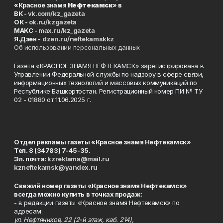
«Красное знамя
Нефтекамск
» в
ВК -
vk.com/kz_gazeta
ОК -
ok.ru/kzgazeta
MAKC -
max.ru/kz_gazeta
Я.Дзен -
dzen.ru/neftekamskkz
Об использовании персональных данных
Газета «КРАСНОЕ ЗНАМЯ НЕФТЕКАМСК» зарегистрирована в
Управлении Федеральной службы по надзору в сфере связи,
информационных технологий и массовых коммуникаций по
Республике Башкортостан. Регистрационный номер ПИ № ТУ
02 - 01880 от 11.06.2025 г.
Отдел рекламы газеты «Красное знамя Нефтекамск»
Тел. 8 (34783) 7-45-35.
Эл. почта:
kzreklama@mail.ru
kzneftekamsk@yandex.ru
Свежий номер газеты «Красное знамя Нефтекамск»
всегда можно купить в точках продаж:
- в редакции газеты «Красное знамя Нефтекамск» по
адресам:
ул. Нефтяников, 22 (2-й этаж, каб. 214),