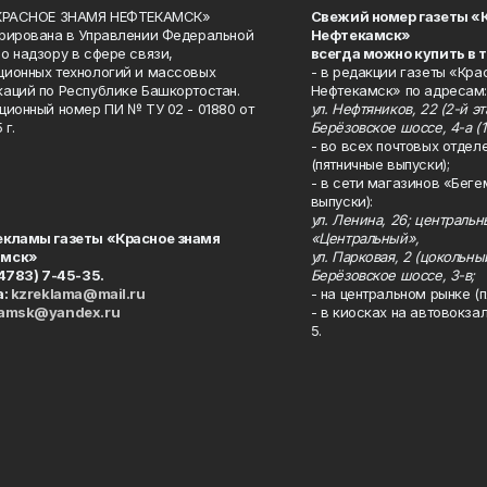
«КРАСНОЕ ЗНАМЯ НЕФТЕКАМСК»
Свежий номер газеты «
рирована в Управлении Федеральной
Нефтекамск»
о надзору в сфере связи,
всегда можно купить в 
ионных технологий и массовых
- в редакции газеты «Кра
аций по Республике Башкортостан.
Нефтекамск» по адресам:
ционный номер ПИ № ТУ 02 - 01880 от
ул. Нефтяников, 22 (2-й эта
 г.
Берёзовское шоссе, 4-а (1
- во всех почтовых отдел
(пятничные выпуски);
- в сети магазинов «Беге
выпуски):
ул. Ленина, 26; централь
екламы газеты «Красное знамя
«Центральный»,
амск»
ул. Парковая, 2 (цокольны
34783) 7-45-35.
Берёзовское шоссе, 3-в;
а:
kzreklama@mail.ru
- на центральном рынке (п
kamsk@yandex.ru
- в киосках на автовокза
5.