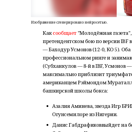
Изображение сгенерировано нейросетью.
Как
сообщает
"Молодёжная газета",
претендентском бою по версии IBF 
— Баходур Усмонов (12-0, КО 5). Об
профессиональном ринге и занимаю
(Субханкулов — 8-й в IBF, Усмонов —
максимально приблизит триумфато
американцем Рэймондом Мураталло
башкирской школы бокса:
Азалия Аминева, звезда Игр БРИ
Огунсемилоре из Нигерии.
Данис Габдрафиковвыйдет на бой