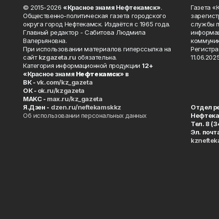
© 2015-2026
«Красное знамя Нефтекамск»
.
Газета 
Общественно-политическая газета городского
зарегист
округа город Нефтекамск. Издаётся с 1965 года.
службы п
Главный редактор - Сабитова Людмила
информац
Валерьяновна.
коммуник
При использовании материалов гиперссылка на
Регистра
сайт
kzgazeta.ru
обязательна.
11.06.2025
Категория информационной продукции
12+
«Красное знамя
Нефтекамск
» в
ВК -
vk.com/kz_gazeta
ОК -
ok.ru/kzgazeta
MAKC -
max.ru/kz_gazeta
Я.Дзен -
dzen.ru/neftekamskkz
Отдел р
Об использовании персональных данных
Нефтек
Тел. 8 (
Эл. почт
kznefte