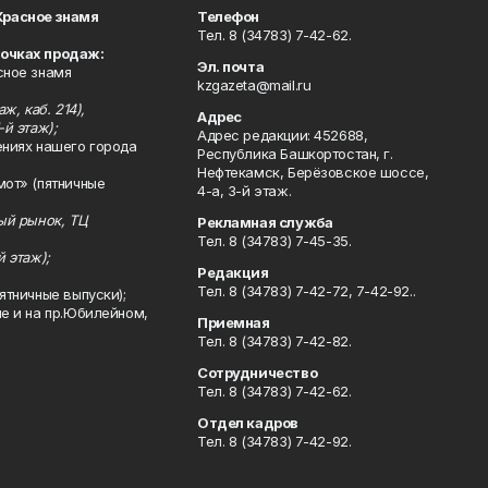
Красное знамя
Телефон
Тел. 8 (34783) 7-42-62.
точках продаж:
Эл. почта
сное знамя
kzgazeta@mail.ru
ж, каб. 214),
Адрес
-й этаж);
Адрес редакции: 452688,
ениях нашего города
Республика Башкортостан, г.
Нефтекамск, Берёзовское шоссе,
мот» (пятничные
4-а, 3-й этаж.
ный рынок, ТЦ
Рекламная служба
Тел. 8 (34783) 7-45-35.
й этаж);
Редакция
Тел. 8 (34783) 7-42-72, 7-42-92..
ятничные выпуски);
ле и на пр.Юбилейном,
Приемная
Тел. 8 (34783) 7-42-82.
Сотрудничество
Тел. 8 (34783) 7-42-62.
Отдел кадров
Тел. 8 (34783) 7-42-92.