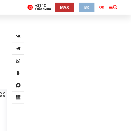
+21 °С
MAX
ВК
ОК
Облачно
а