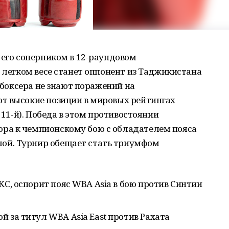
 его соперником в 12-раундовом
в легком весе станет оппонент из Таджикистана
а боксера не знают поражений на
т высокие позиции в мировых рейтингах
 11-й). Победа в этом противостоянии
ра к чемпионскому бою с обладателем пояса
й. Турнир обещает стать триумфом
КС, оспорит пояс WBA Asia в бою против Синтии
 за титул WBA Asia East против Рахата