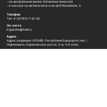
- на центральном рынке (пятничные выпуски);
- в киосках на автовокзале и на пр.Юбилейном, 5.
Телефон
Тел. 8 (34783) 7-42-62.
Эл. почта
kzgazeta@mail.ru
Адрес
Адрес редакции: 452688, Республика Башкортостан, г.
Нефтекамск, Берёзовское шоссе, 4-а, 3-й этаж.
Рекламная служба
Тел. 8 (34783) 7-45-35.
Редакция
Тел. 8 (34783) 7-42-72, 7-42-92..
Приемная
Тел. 8 (34783) 7-42-82.
Сотрудничество
Тел. 8 (34783) 7-42-62.
Отдел кадров
Тел. 8 (34783) 7-42-92.