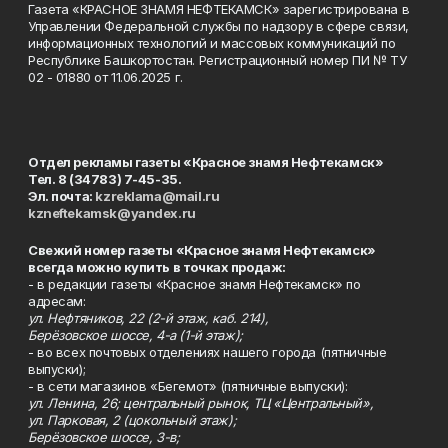
Газета «КРАСНОЕ ЗНАМЯ НЕФТЕКАМСК» зарегистрирована в
Управлении Федеральной службы по надзору в сфере связи,
информационных технологий и массовых коммуникаций по
Республике Башкортостан. Регистрационный номер ПИ № ТУ
02 - 01880 от 11.06.2025 г.
Отдел рекламы газеты «Красное знамя Нефтекамск»
Тел. 8 (34783) 7-45-35.
Эл. почта:
kzreklama@mail.ru
kzneftekamsk@yandex.ru
Свежий номер газеты «Красное знамя Нефтекамск»
всегда можно купить в точках продаж:
- в редакции газеты «Красное знамя Нефтекамск» по
адресам:
ул. Нефтяников, 22 (2-й этаж, каб. 214),
Берёзовское шоссе, 4-а (1-й этаж);
- во всех почтовых отделениях нашего города (пятничные
выпуски);
- в сети магазинов «Бегемот» (пятничные выпуски):
ул. Ленина, 26; центральный рынок, ТЦ «Центральный»,
ул. Парковая, 2 (цокольный этаж);
Берёзовское шоссе, 3-в;