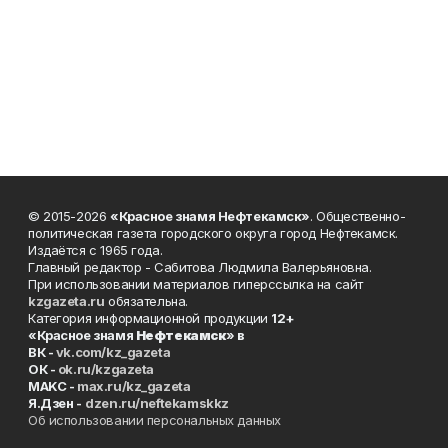
© 2015-2026
«Красное знамя Нефтекамск»
. Общественно-
политическая газета городского округа город Нефтекамск.
Издаётся с 1965 года.
Главный редактор - Сабитова Людмила Валерьяновна.
При использовании материалов гиперссылка на сайт
kzgazeta.ru
обязательна.
Категория информационной продукции
12+
«Красное знамя
Нефтекамск
» в
ВК -
vk.com/kz_gazeta
ОК -
ok.ru/kzgazeta
MAKC -
max.ru/kz_gazeta
Я.Дзен -
dzen.ru/neftekamskkz
Об использовании персональных данных