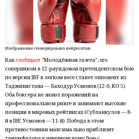
Изображение сгенерировано нейросетью.
Как
сообщает
"Молодёжная газета", его
соперником в 12-раундовом претендентском бою
по версии IBF в легком весе станет оппонент из
Таджикистана — Баходур Усмонов (12-0, КО 5).
Оба боксера не знают поражений на
профессиональном ринге и занимают высокие
позиции в мировых рейтингах (Субханкулов — 8-
й в IBF, Усмонов — 11-й). Победа в этом
противостоянии максимально приблизит
триумфатора к чемпионскому бою с