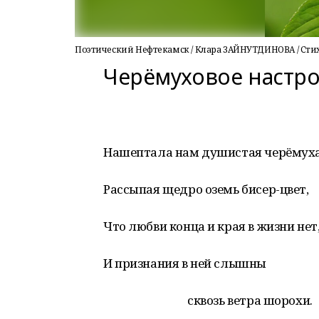
Поэтический Нефтекамск / Клара ЗАЙНУТДИНОВА / Сти
Черёмуховое настр
Нашептала нам душистая черёмуха
Рассыпая щедро оземь бисер-цвет,
Что любви конца и края в жизни нет
И признания в ней слышны
сквозь ветра шорохи.