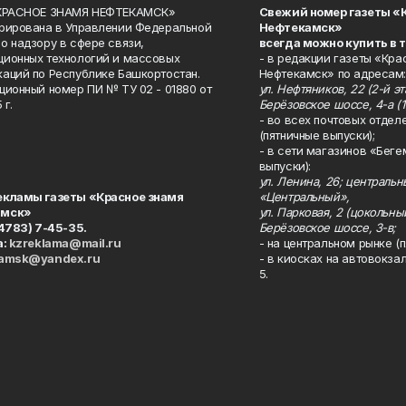
«КРАСНОЕ ЗНАМЯ НЕФТЕКАМСК»
Свежий номер газеты «
рирована в Управлении Федеральной
Нефтекамск»
о надзору в сфере связи,
всегда можно купить в 
ионных технологий и массовых
- в редакции газеты «Кра
аций по Республике Башкортостан.
Нефтекамск» по адресам:
ционный номер ПИ № ТУ 02 - 01880 от
ул. Нефтяников, 22 (2-й эта
 г.
Берёзовское шоссе, 4-а (1
- во всех почтовых отдел
(пятничные выпуски);
- в сети магазинов «Беге
выпуски):
ул. Ленина, 26; централь
екламы газеты «Красное знамя
«Центральный»,
амск»
ул. Парковая, 2 (цокольны
34783) 7-45-35.
Берёзовское шоссе, 3-в;
а:
kzreklama@mail.ru
- на центральном рынке (п
kamsk@yandex.ru
- в киосках на автовокза
5.