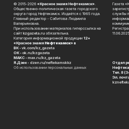
© 2015-2026
«Красное знамя Нефтекамск»
.
Газета 
Общественно-политическая газета городского
зарегист
округа город Нефтекамск. Издаётся с 1965 года.
службы п
Главный редактор - Сабитова Людмила
информац
Валерьяновна.
коммуник
При использовании материалов гиперссылка на
Регистра
сайт
kzgazeta.ru
обязательна.
11.06.2025
Категория информационной продукции
12+
«Красное знамя
Нефтекамск
» в
ВК -
vk.com/kz_gazeta
ОК -
ok.ru/kzgazeta
MAKC -
max.ru/kz_gazeta
Я.Дзен -
dzen.ru/neftekamskkz
Отдел р
Об использовании персональных данных
Нефтек
Тел. 8 (
Эл. почт
kznefte