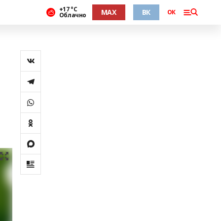
+17 °С
MAX
ВК
ОК
Облачно