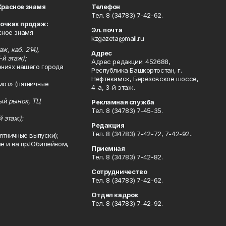
Красное знамя
Телефон
Тел. 8 (34783) 7-42-62.
точках продаж:
Эл. почта
сное знамя
kzgazeta@mail.ru
ж, каб. 214),
Адрес
-й этаж);
Адрес редакции: 452688,
ениях нашего города
Республика Башкортостан, г.
Нефтекамск, Берёзовское шоссе,
мот» (пятничные
4-а, 3-й этаж.
ный рынок, ТЦ
Рекламная служба
Тел. 8 (34783) 7-45-35.
й этаж);
Редакция
Тел. 8 (34783) 7-42-72, 7-42-92..
ятничные выпуски);
ле и на пр.Юбилейном,
Приемная
Тел. 8 (34783) 7-42-82.
Сотрудничество
Тел. 8 (34783) 7-42-62.
Отдел кадров
Тел. 8 (34783) 7-42-92.