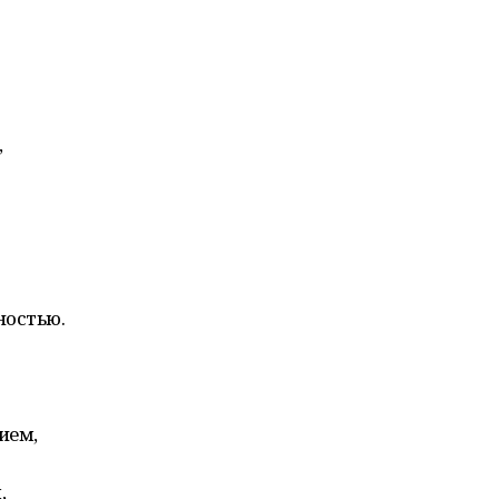
,
ностью.
ием,
,