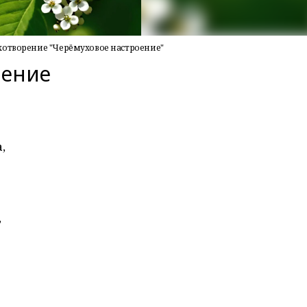
хотворение "Черёмуховое настроение"
оение
,
,