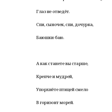
Глаз не отведёт.
Спи, сыночек, спи, дочурка,
Баюшки-баю.
А как станете вы старше,
Крепче и мудрей,
Упорхнёте птицей смело
В горизонт морей.