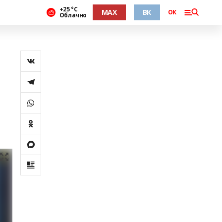
+25 °С
MAX
ВК
ОК
Облачно