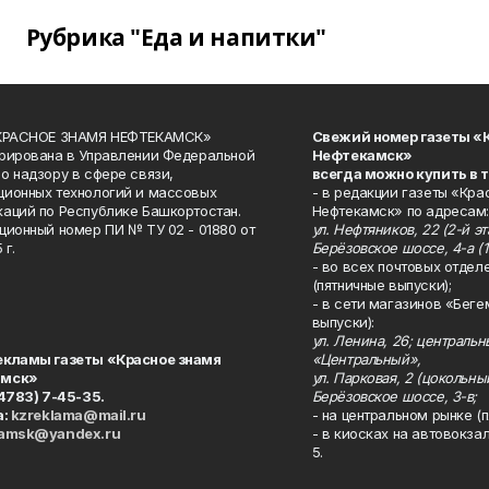
Рубрика "Еда и напитки"
«КРАСНОЕ ЗНАМЯ НЕФТЕКАМСК»
Свежий номер газеты «
рирована в Управлении Федеральной
Нефтекамск»
о надзору в сфере связи,
всегда можно купить в 
ионных технологий и массовых
- в редакции газеты «Кра
аций по Республике Башкортостан.
Нефтекамск» по адресам:
ционный номер ПИ № ТУ 02 - 01880 от
ул. Нефтяников, 22 (2-й эта
 г.
Берёзовское шоссе, 4-а (1
- во всех почтовых отдел
(пятничные выпуски);
- в сети магазинов «Беге
выпуски):
ул. Ленина, 26; централь
екламы газеты «Красное знамя
«Центральный»,
амск»
ул. Парковая, 2 (цокольны
34783) 7-45-35.
Берёзовское шоссе, 3-в;
а:
kzreklama@mail.ru
- на центральном рынке (п
kamsk@yandex.ru
- в киосках на автовокза
5.