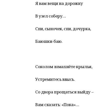
Я вам вещи на дорожку
В узел соберу…
Спи, сыночек, спи, дочурка,
Баюшки-баю.
Соколом взмахнёте крылья,
Устремитесь ввысь.
Со двора прощаться выйду –
Вам сказать: «Пока»…