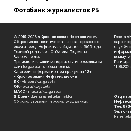
Фотобанк журналистов РБ
© 2015-2026
«Красное знамя Нефтекамск»
.
Газета 
Общественно-политическая газета городского
зарегист
округа город Нефтекамск. Издаётся с 1965 года.
службы п
Главный редактор - Сабитова Людмила
информац
Валерьяновна.
коммуник
При использовании материалов гиперссылка на
Регистра
сайт
kzgazeta.ru
обязательна.
11.06.2025
Категория информационной продукции
12+
«Красное знамя
Нефтекамск
» в
ВК -
vk.com/kz_gazeta
ОК -
ok.ru/kzgazeta
MAKC -
max.ru/kz_gazeta
Я.Дзен -
dzen.ru/neftekamskkz
Отдел р
Об использовании персональных данных
Нефтек
Тел. 8 (
Эл. почт
kznefte