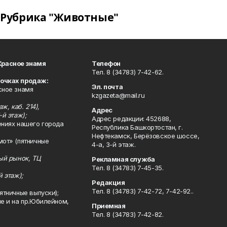
Рубрика "Животные"
Красное знамя
Телефон
Тел. 8 (34783) 7-42-62.
точках продаж:
Эл. почта
сное знамя
kzgazeta@mail.ru
ж, каб. 214),
Адрес
-й этаж);
Адрес редакции: 452688,
ениях нашего города
Республика Башкортостан, г.
Нефтекамск, Берёзовское шоссе,
мот» (пятничные
4-а, 3-й этаж.
ный рынок, ТЦ
Рекламная служба
Тел. 8 (34783) 7-45-35.
й этаж);
Редакция
Тел. 8 (34783) 7-42-72, 7-42-92..
ятничные выпуски);
ле и на пр.Юбилейном,
Приемная
Тел. 8 (34783) 7-42-82.