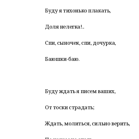
Буду я тихонько плакать,
Доля нелегка!..
Спи, сыночек, спи, дочурка,
Баюшки-баю.
Буду ждать я писем ваших,
От тоски страдать;
Ждать, молиться, сильно верить,