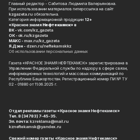
Главный редактор - Сабитова Людмила Валерьяновна.
При использовании материалов гиперссылка на сайт
kzgazeta.ru
обязательна.
Категория информационной продукции
12+
«Красное знамя
Нефтекамск
» в
ВК -
vk.com/kz_gazeta
ОК -
ok.ru/kzgazeta
MAKC -
max.ru/kz_gazeta
Я.Дзен -
dzen.ru/neftekamskkz
Об использовании персональных данных
Газета «КРАСНОЕ ЗНАМЯ НЕФТЕКАМСК» зарегистрирована в
Управлении Федеральной службы по надзору в сфере связи,
информационных технологий и массовых коммуникаций по
Республике Башкортостан. Регистрационный номер ПИ № ТУ
02 - 01880 от 11.06.2025 г.
Отдел рекламы газеты «Красное знамя Нефтекамск»
Тел. 8 (34783) 7-45-35.
Эл. почта:
kzreklama@mail.ru
kzneftekamsk@yandex.ru
Свежий номер газеты «Красное знамя Нефтекамск»