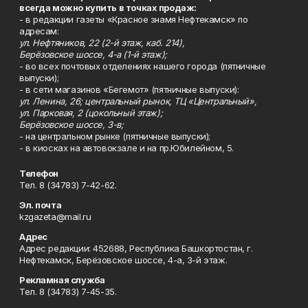
всегда можно купить в точках продаж:
- в редакции газеты «Красное знамя Нефтекамск» по
адресам:
ул. Нефтяников, 22 (2-й этаж, каб. 214),
Берёзовское шоссе, 4-а (1-й этаж);
- во всех почтовых отделениях нашего города (пятничные
выпуски);
- в сети магазинов «Бегемот» (пятничные выпуски):
ул. Ленина, 26; центральный рынок, ТЦ «Центральный»,
ул. Парковая, 2 (цокольный этаж);
Берёзовское шоссе, 3-в;
- на центральном рынке (пятничные выпуски);
- в киосках на автовокзале и на пр.Юбилейном, 5.
Телефон
Тел. 8 (34783) 7-42-62.
Эл. почта
kzgazeta@mail.ru
Адрес
Адрес редакции: 452688, Республика Башкортостан, г.
Нефтекамск, Берёзовское шоссе, 4-а, 3-й этаж.
Рекламная служба
Тел. 8 (34783) 7-45-35.