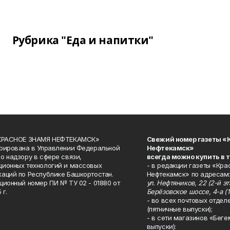
Рубрика "Еда и напитки"
«КРАСНОЕ ЗНАМЯ НЕФТЕКАМСК»
Свежий номер газеты «
рирована в Управлении Федеральной
Нефтекамск»
о надзору в сфере связи,
всегда можно купить в 
ионных технологий и массовых
- в редакции газеты «Кра
аций по Республике Башкортостан.
Нефтекамск» по адресам:
ционный номер ПИ № ТУ 02 - 01880 от
ул. Нефтяников, 22 (2-й эта
 г.
Берёзовское шоссе, 4-а (1
- во всех почтовых отдел
(пятничные выпуски);
- в сети магазинов «Беге
выпуски):