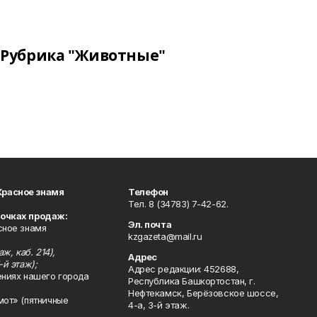
Рубрика "Животные"
Красное знамя
Телефон
Тел. 8 (34783) 7-42-62.
точках продаж:
Эл. почта
сное знамя
kzgazeta@mail.ru
ж, каб. 214),
Адрес
-й этаж);
Адрес редакции: 452688,
ениях нашего города
Республика Башкортостан, г.
Нефтекамск, Берёзовское шоссе,
мот» (пятничные
4-а, 3-й этаж.