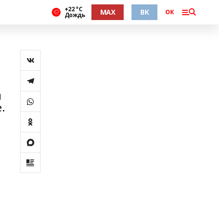
+22 °С
MAX
ВК
ОК
Дождь
и
.