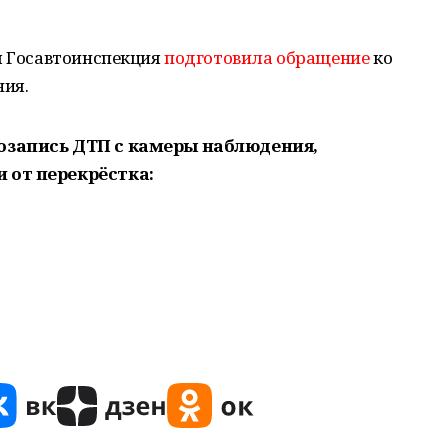
м Госавтоинспекция
подготовила обращение
ко
ия.
озапись ДТП с камеры наблюдения,
 от перекрёстка: