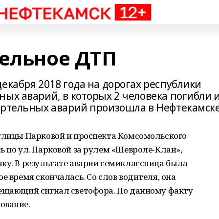
тельное ДТП
екабря 2018 года на дорогах республики
ых аварий, в которых 2 человека погибли 
ертельных аварий произошла в Нефтекамске
 улицы Парковой и проспекта Комсомольского
ь по ул. Парковой за рулем «Шевроле-Клан»,
ку. В результате аварии семиклассница была
е время скончалась. Со слов водителя, она
рещающий сигнал светофора. По данному факту
ование.