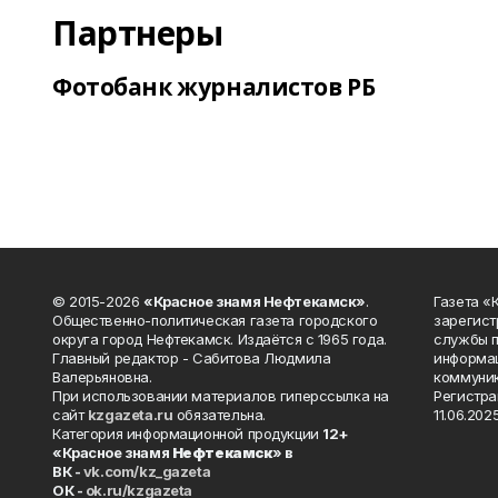
Партнеры
Фотобанк журналистов РБ
© 2015-2026
«Красное знамя Нефтекамск»
.
Газета 
Общественно-политическая газета городского
зарегист
округа город Нефтекамск. Издаётся с 1965 года.
службы п
Главный редактор - Сабитова Людмила
информац
Валерьяновна.
коммуник
При использовании материалов гиперссылка на
Регистра
сайт
kzgazeta.ru
обязательна.
11.06.2025
Категория информационной продукции
12+
«Красное знамя
Нефтекамск
» в
ВК -
vk.com/kz_gazeta
ОК -
ok.ru/kzgazeta