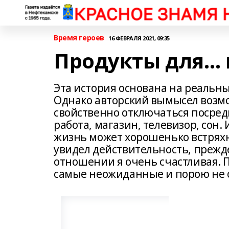
Время героев
16 ФЕВРАЛЯ 2021, 09:35
Продукты для… 
Эта история основана на реальны
Однако авторский вымысел возмож
свойственно отключаться посред
работа, магазин, телевизор, сон. И
жизнь может хорошенько встряхну
увидел действительность, прежде
отношении я очень счастливая. П
самые неожиданные и порою не оч