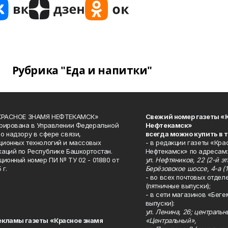
Рубрика "Еда и напитки"
«КРАСНОЕ ЗНАМЯ НЕФТЕКАМСК»
Свежий номер газеты «
рирована в Управлении Федеральной
Нефтекамск»
о надзору в сфере связи,
всегда можно купить в 
ионных технологий и массовых
- в редакции газеты «Кра
аций по Республике Башкортостан.
Нефтекамск» по адресам:
ционный номер ПИ № ТУ 02 - 01880 от
ул. Нефтяников, 22 (2-й эта
 г.
Берёзовское шоссе, 4-а (1
- во всех почтовых отдел
(пятничные выпуски);
- в сети магазинов «Беге
выпуски):
ул. Ленина, 26; централь
екламы газеты «Красное знамя
«Центральный»,