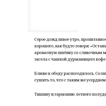
Серое дождливое утро, пропитанное
хорошего, как будто говоря: «Остань
ароматную пшёнку со сливочным мас
засела с чашкой дурманящего кофе
Ближе к обеду распогодилось. Солн
сушить то, что с таким же усердие
Тишину и гармонию летнего полудн