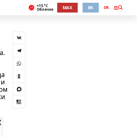
+15 °С
MAX
ВК
ОК
Облачно
а.
ца
 и
том
ки