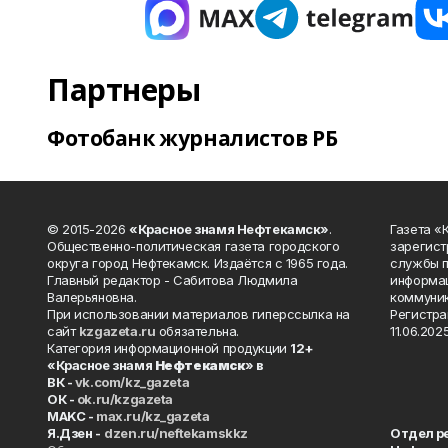
Партнеры
Фотобанк журналистов РБ
© 2015-2026
«Красное знамя Нефтекамск»
.
Газета 
Общественно-политическая газета городского
зарегист
округа город Нефтекамск. Издаётся с 1965 года.
службы п
Главный редактор - Сабитова Людмила
информац
Валерьяновна.
коммуник
При использовании материалов гиперссылка на
Регистра
сайт
kzgazeta.ru
обязательна.
11.06.2025
Категория информационной продукции
12+
«Красное знамя
Нефтекамск
» в
ВК -
vk.com/kz_gazeta
ОК -
ok.ru/kzgazeta
MAKC -
max.ru/kz_gazeta
Я.Дзен -
dzen.ru/neftekamskkz
Отдел р