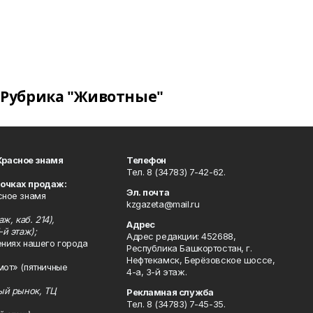
Рубрика "Животные"
Красное знамя
Телефон
Тел. 8 (34783) 7-42-62.
точках продаж:
Эл. почта
сное знамя
kzgazeta@mail.ru
ж, каб. 214),
Адрес
-й этаж);
Адрес редакции: 452688,
ениях нашего города
Республика Башкортостан, г.
Нефтекамск, Берёзовское шоссе,
мот» (пятничные
4-а, 3-й этаж.
ный рынок, ТЦ
Рекламная служба
Тел. 8 (34783) 7-45-35.