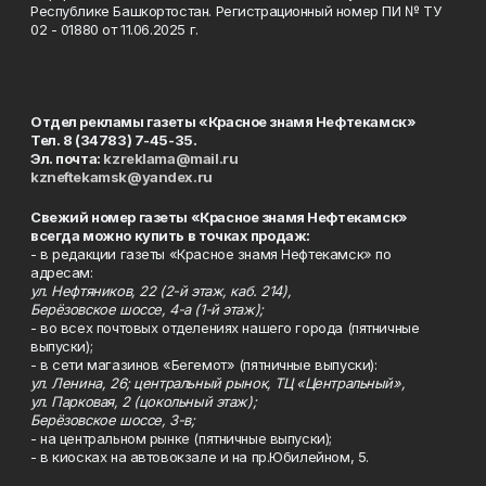
Республике Башкортостан. Регистрационный номер ПИ № ТУ
02 - 01880 от 11.06.2025 г.
Отдел рекламы газеты «Красное знамя Нефтекамск»
Тел. 8 (34783) 7-45-35.
Эл. почта:
kzreklama@mail.ru
kzneftekamsk@yandex.ru
Свежий номер газеты «Красное знамя Нефтекамск»
всегда можно купить в точках продаж:
- в редакции газеты «Красное знамя Нефтекамск» по
адресам:
ул. Нефтяников, 22 (2-й этаж, каб. 214),
Берёзовское шоссе, 4-а (1-й этаж);
- во всех почтовых отделениях нашего города (пятничные
выпуски);
- в сети магазинов «Бегемот» (пятничные выпуски):
ул. Ленина, 26; центральный рынок, ТЦ «Центральный»,
ул. Парковая, 2 (цокольный этаж);
Берёзовское шоссе, 3-в;
- на центральном рынке (пятничные выпуски);
- в киосках на автовокзале и на пр.Юбилейном, 5.