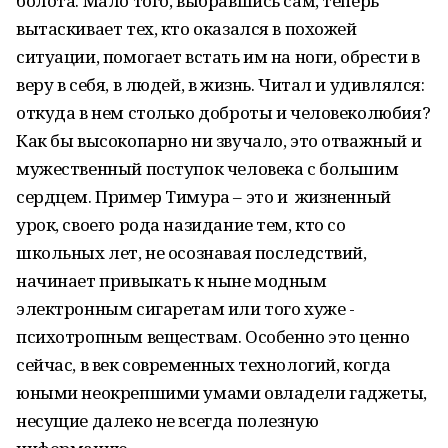
болота. Мало того, выбравшись сам, теперь
вытаскивает тех, кто оказался в похожей
ситуации, помогает встать им на ноги, обрести в
веру в себя, в людей, в жизнь. Читал и удивлялся:
откуда в нем столько доброты и человеколюбия?
Как бы высокопарно ни звучало, это отважный и
мужественный поступок человека с большим
сердцем. Пример Тимура – это и жизненный
урок, своего рода назидание тем, кто со
школьных лет, не осознавая последствий,
начинает привыкать к ныне модным
электронным сигаретам или того хуже -
психотропным веществам. Особенно это ценно
сейчас, в век современных технологий, когда
юными неокрепшими умами овладели гаджеты,
несущие далеко не всегда полезную