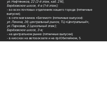
ул. Нефтяников, 22 (2-й этаж, каб. 214),
Берёзовское шоссе, 4-а (1-й этаж);
- во всех почтовых отделениях нашего города (пятничные
выпуски);
- в сети магазинов «Бегемот» (пятничные выпуски):
ул. Ленина, 26; центральный рынок, ТЦ «Центральный»,
ул. Парковая, 2 (цокольный этаж);
Берёзовское шоссе, 3-в;
- на центральном рынке (пятничные выпуски);
- в киосках на автовокзале и на пр.Юбилейном, 5.
Телефон
Тел. 8 (34783) 7-42-62.
Эл. почта
kzgazeta@mail.ru
Адрес
Адрес редакции: 452688, Республика Башкортостан, г.
Нефтекамск, Берёзовское шоссе, 4-а, 3-й этаж.
Рекламная служба
Тел. 8 (34783) 7-45-35.
Редакция
Тел. 8 (34783) 7-42-72, 7-42-92..
Приемная