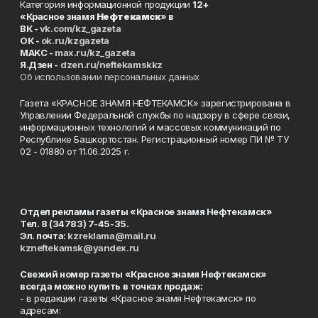
Категория информационной продукции
12+
«Красное знамя
Нефтекамск
» в
ВК -
vk.com/kz_gazeta
ОК -
ok.ru/kzgazeta
MAKC -
max.ru/kz_gazeta
Я.Дзен -
dzen.ru/neftekamskkz
Об использовании персональных данных
Газета «КРАСНОЕ ЗНАМЯ НЕФТЕКАМСК» зарегистрирована в
Управлении Федеральной службы по надзору в сфере связи,
информационных технологий и массовых коммуникаций по
Республике Башкортостан. Регистрационный номер ПИ № ТУ
02 - 01880 от 11.06.2025 г.
Отдел рекламы газеты «Красное знамя Нефтекамск»
Тел. 8 (34783) 7-45-35.
Эл. почта:
kzreklama@mail.ru
kzneftekamsk@yandex.ru
Свежий номер газеты «Красное знамя Нефтекамск»
всегда можно купить в точках продаж:
- в редакции газеты «Красное знамя Нефтекамск» по
адресам: