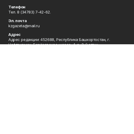
Телефон
Тел. 8 (34783) 7-42-62.
Эл. почта
kzgazeta@mail.ru
Адрес
Адрес редакции: 452688, Республика Башкортостан, г.
Нефтекамск, Берёзовское шоссе, 4-а, 3-й этаж.
Рекламная служба
Тел. 8 (34783) 7-45-35.
Редакция
Тел. 8 (34783) 7-42-72, 7-42-92..
Приемная
Тел. 8 (34783) 7-42-82.
Сотрудничество
Тел. 8 (34783) 7-42-62.
Отдел кадров
Тел. 8 (34783) 7-42-92.