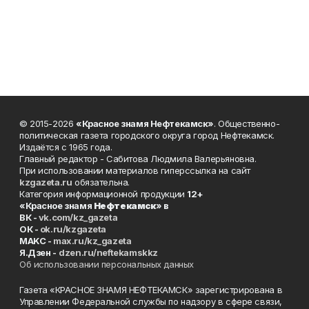
© 2015-2026
«Красное знамя Нефтекамск»
. Общественно-
политическая газета городского округа город Нефтекамск.
Издаётся с 1965 года.
Главный редактор - Сабитова Людмила Валерьяновна.
При использовании материалов гиперссылка на сайт
kzgazeta.ru
обязательна.
Категория информационной продукции
12+
«Красное знамя
Нефтекамск
» в
ВК -
vk.com/kz_gazeta
ОК -
ok.ru/kzgazeta
MAKC -
max.ru/kz_gazeta
Я.Дзен -
dzen.ru/neftekamskkz
Об использовании персональных данных
Газета «КРАСНОЕ ЗНАМЯ НЕФТЕКАМСК» зарегистрирована в
Управлении Федеральной службы по надзору в сфере связи,