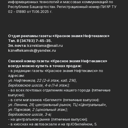
информационных технологий и массовых коммуникаций по
Республике Башкортостан. Регистрационный номер ПИ № ТУ
02 - 01880 от 11.06.2025 г.
Отдел рекламы газеты «Красное знамя Нефтекамск»
Тел. 8 (34783) 7-45-35.
Эл. почта:
kzreklama@mail.ru
kzneftekamsk@yandex.ru
Свежий номер газеты «Красное знамя Нефтекамск»
всегда можно купить в точках продаж:
- в редакции газеты «Красное знамя Нефтекамск» по
адресам:
ул. Нефтяников, 22 (2-й этаж, каб. 214),
Берёзовское шоссе, 4-а (1-й этаж);
- во всех почтовых отделениях нашего города (пятничные
выпуски);
- в сети магазинов «Бегемот» (пятничные выпуски):
ул. Ленина, 26; центральный рынок, ТЦ «Центральный»,
ул. Парковая, 2 (цокольный этаж);
Берёзовское шоссе, 3-в;
- на центральном рынке (пятничные выпуски);
- в киосках на автовокзале и на пр.Юбилейном, 5.