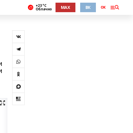
+23 °С
MAX
ВК
ОК
Облачно
и
и