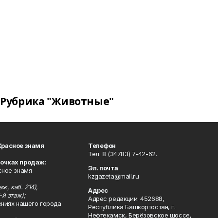
Рубрика "Животные"
Красное знамя
Телефон
Тел. 8 (34783) 7-42-62.
точках продаж:
Эл. почта
сное знамя
kzgazeta@mail.ru
ж, каб. 214),
Адрес
-й этаж);
Адрес редакции: 452688,
ениях нашего города
Республика Башкортостан, г.
Нефтекамск, Берёзовское шоссе,