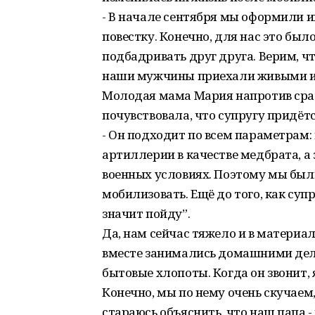
- В начале сентября мы оформили и
повестку. Конечно, для нас это бы
подбадривать друг друга. Верим, чт
наши мужчины приехали живыми и з
Молодая мама Мария напротив сра
почувствовала, что супругу придёт
- Он подходит по всем параметрам: 
артиллерии в качестве медбрата, а 
военных условиях. Поэтому мы были
мобилизовать. Ещё до того, как супр
значит пойду”.
Да, нам сейчас тяжело и в материа
вместе занимались домашними делами
бытовые хлопоты. Когда он звонит, 
Конечно, мы по нему очень скучаем
стараюсь объяснить, что наш папа -