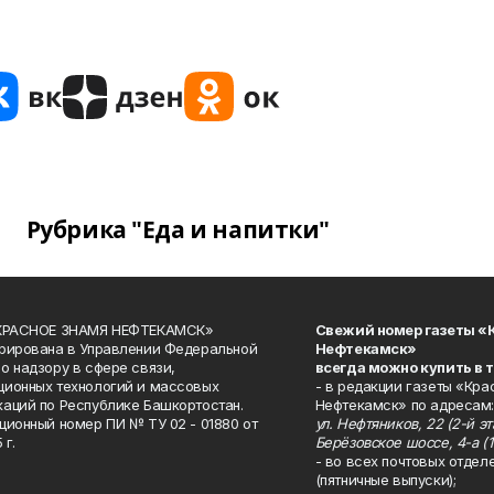
Рубрика "Еда и напитки"
«КРАСНОЕ ЗНАМЯ НЕФТЕКАМСК»
Свежий номер газеты «
рирована в Управлении Федеральной
Нефтекамск»
о надзору в сфере связи,
всегда можно купить в 
ионных технологий и массовых
- в редакции газеты «Кра
аций по Республике Башкортостан.
Нефтекамск» по адресам:
ционный номер ПИ № ТУ 02 - 01880 от
ул. Нефтяников, 22 (2-й эта
 г.
Берёзовское шоссе, 4-а (1
- во всех почтовых отдел
(пятничные выпуски);