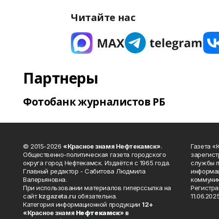
Читайте нас
Партнеры
Фотобанк журналистов РБ
© 2015-2026
«Красное знамя Нефтекамск»
.
Газета 
Общественно-политическая газета городского
зарегист
округа город Нефтекамск. Издаётся с 1965 года.
службы п
Главный редактор - Сабитова Людмила
информац
Валерьяновна.
коммуник
При использовании материалов гиперссылка на
Регистра
сайт
kzgazeta.ru
обязательна.
11.06.2025
Категория информационной продукции
12+
«Красное знамя
Нефтекамск
» в