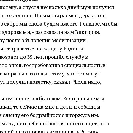
потеку, а спустя несколько дней муж получил
ло неожиданно. Но мы стараемся держаться,
о скоро мы снова будем вместе. Главное, чтобы
доровыми, - рассказала нам Виктория.
зу после объявления мобилизации
ся отправиться на защиту Родины:
возраст до 35 лет, прошёл службу в
это очень востребованная специальность в
 морально готовы к тому, что его могут
уг получил повестку, сказал: “Если надо,
льном плане, и в бытовом. Если раньше мы
, то сейчас на мне и дети, и собаки, и
я слышу его бодрый голос и горжусь им.
, младший ребёнок постоянно его ищет, но я
 герой, он отправился защищать Родину.