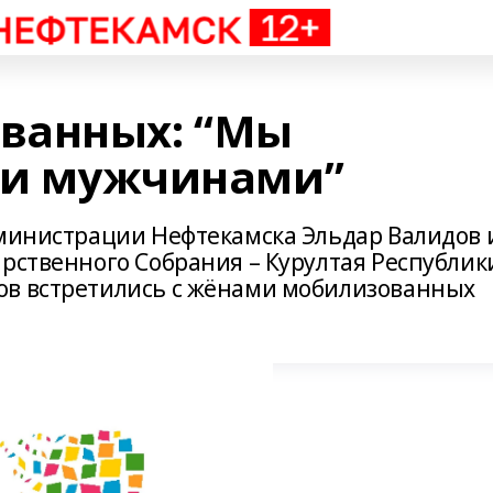
ванных: “Мы
ми мужчинами”
дминистрации Нефтекамска Эльдар Валидов 
арственного Собрания – Курултая Республик
ов встретились с жёнами мобилизованных