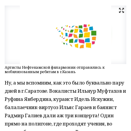
Артисты Нефтекамской филармонии отправились к
мобилизованным ребятам в г.Казань
Ну, а мы вспомним, как это было буквально пару
дней в г.Саратове. Вокалисты Ильнур Муфтахов и
Руфина Янбердина, кураист Идель Искужин,
балалаечник-виртуоз Ильяс Гараев и баянист
Радмир Галиев дали аж три концерта! Один
прямо на полигоне, где проходят учения, во