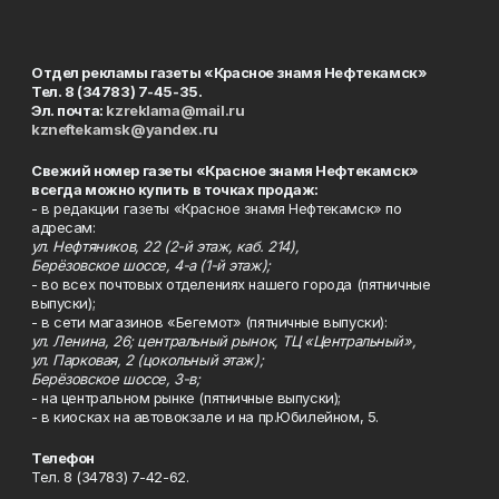
Отдел рекламы газеты «Красное знамя Нефтекамск»
Тел. 8 (34783) 7-45-35.
Эл. почта:
kzreklama@mail.ru
kzneftekamsk@yandex.ru
Свежий номер газеты «Красное знамя Нефтекамск»
всегда можно купить в точках продаж:
- в редакции газеты «Красное знамя Нефтекамск» по
адресам:
ул. Нефтяников, 22 (2-й этаж, каб. 214),
Берёзовское шоссе, 4-а (1-й этаж);
- во всех почтовых отделениях нашего города (пятничные
выпуски);
- в сети магазинов «Бегемот» (пятничные выпуски):
ул. Ленина, 26; центральный рынок, ТЦ «Центральный»,
ул. Парковая, 2 (цокольный этаж);
Берёзовское шоссе, 3-в;
- на центральном рынке (пятничные выпуски);
- в киосках на автовокзале и на пр.Юбилейном, 5.
Телефон
Тел. 8 (34783) 7-42-62.