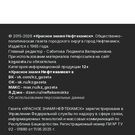
© 2015-2026
«Красное знамя Нефтекамск»
. Общественно-
политическая газета городского округа город Нефтекамск.
Издаётся с 1965 года.
Главный редактор - Сабитова Людмила Валерьяновна.
При использовании материалов гиперссылка на сайт
kzgazeta.ru
обязательна.
Категория информационной продукции
12+
«Красное знамя
Нефтекамск
» в
ВК -
vk.com/kz_gazeta
ОК -
ok.ru/kzgazeta
MAKC -
max.ru/kz_gazeta
Я.Дзен -
dzen.ru/neftekamskkz
Об использовании персональных данных
Газета «КРАСНОЕ ЗНАМЯ НЕФТЕКАМСК» зарегистрирована в
Управлении Федеральной службы по надзору в сфере связи,
информационных технологий и массовых коммуникаций по
Республике Башкортостан. Регистрационный номер ПИ № ТУ
02 - 01880 от 11.06.2025 г.