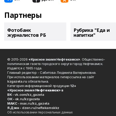
Партнеры
Фотобанк
Рубрика "Еда и
журналистов РБ
напитки"
© 2015-2026
«Красное знамя Нефтекамск»
. Общественно-
политическая газета городского округа город Нефтекамск.
Издаётся с 1965 года.
Главный редактор - Сабитова Людмила Валерьяновна.
При использовании материалов гиперссылка на сайт
kzgazeta.ru
обязательна.
Категория информационной продукции
12+
«Красное знамя
Нефтекамск
» в
ВК -
vk.com/kz_gazeta
ОК -
ok.ru/kzgazeta
MAKC -
max.ru/kz_gazeta
Я.Дзен -
dzen.ru/neftekamskkz
Об использовании персональных данных