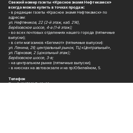
Свежий номер газеты «Красное знамя Нефтекамск»
всегда можно купить в точках продаж:
- в редакции газеты «Красное знамя Нефтекамск» по
адресам:
ул. Нефтяников, 22 (2-й этаж, каб. 214),
Берёзовское шоссе, 4-а (1-й этаж);
- во всех почтовых отделениях нашего города (пятничные
выпуски);
- в сети магазинов «Бегемот» (пятничные выпуски):
ул. Ленина, 26; центральный рынок, ТЦ «Центральный»,
ул. Парковая, 2 (цокольный этаж);
Берёзовское шоссе, 3-в;
- на центральном рынке (пятничные выпуски);
- в киосках на автовокзале и на пр.Юбилейном, 5.
Телефон
Тел. 8 (34783) 7-42-62.
Эл. почта
kzgazeta@mail.ru
Адрес
Адрес редакции: 452688, Республика Башкортостан, г.
Нефтекамск, Берёзовское шоссе, 4-а, 3-й этаж.
Рекламная служба
Тел. 8 (34783) 7-45-35.