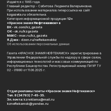
Издаётся с 1965 года.
Главный редактор - Сабитова Людмила Валерьяновна.
При использовании материалов гиперссылка на сайт
kzgazeta.ru
обязательна.
Категория информационной продукции
12+
«Красное знамя
Нефтекамск
» в
ВК -
vk.com/kz_gazeta
ОК -
ok.ru/kzgazeta
MAKC -
max.ru/kz_gazeta
Я.Дзен -
dzen.ru/neftekamskkz
Об использовании персональных данных
Газета «КРАСНОЕ ЗНАМЯ НЕФТЕКАМСК» зарегистрирована в
Управлении Федеральной службы по надзору в сфере связи,
информационных технологий и массовых коммуникаций по
Республике Башкортостан. Регистрационный номер ПИ № ТУ
02 - 01880 от 11.06.2025 г.
Отдел рекламы газеты «Красное знамя Нефтекамск»
Тел. 8 (34783) 7-45-35.
Эл. почта:
kzreklama@mail.ru
kzneftekamsk@yandex.ru