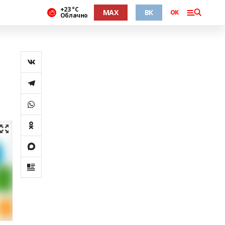
+23 °С
MAX
ВК
ОК
Облачно