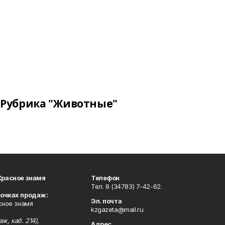
Рубрика "Животные"
Красное знамя
Телефон
Тел. 8 (34783) 7-42-62.
точках продаж:
Эл. почта
сное знамя
kzgazeta@mail.ru
ж, каб. 214),
Адрес