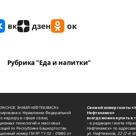
Рубрика "Еда и напитки"
«КРАСНОЕ ЗНАМЯ НЕФТЕКАМСК»
Свежий номер газеты «
рирована в Управлении Федеральной
Нефтекамск»
о надзору в сфере связи,
всегда можно купить в 
ионных технологий и массовых
- в редакции газеты «Кра
аций по Республике Башкортостан.
Нефтекамск» по адресам:
ционный номер ПИ № ТУ 02 - 01880 от
ул. Нефтяников, 22 (2-й эта