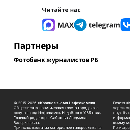
Читайте нас
Партнеры
Фотобанк журналистов РБ
© 2015-2026
«Красное знамя Нефтекамск»
.
Газета 
Общественно-политическая газета городского
зарегист
округа город Нефтекамск. Издаётся с 1965 года.
службы п
Главный редактор - Сабитова Людмила
информац
Валерьяновна.
коммуник
При использовании материалов гиперссылка на
Регистра