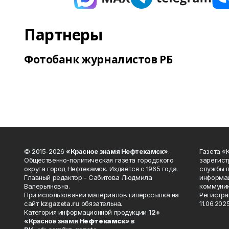
Партнеры
Фотобанк журналистов РБ
© 2015-2026
«Красное знамя Нефтекамск»
.
Газета 
Общественно-политическая газета городского
зарегист
округа город Нефтекамск. Издаётся с 1965 года.
службы п
Главный редактор - Сабитова Людмила
информац
Валерьяновна.
коммуник
При использовании материалов гиперссылка на
Регистра
сайт
kzgazeta.ru
обязательна.
11.06.2025
Категория информационной продукции
12+
«Красное знамя
Нефтекамск
» в