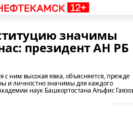
нституцию значимы
нас: президент АН РБ
я с ним высокая явка, объясняется, прежде
ьны и личностно значимы для каждого
Академии наук Башкортостана Альфис Гаязо