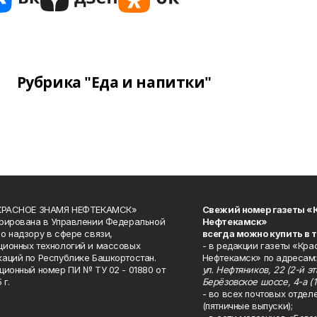
Рубрика "Еда и напитки"
«КРАСНОЕ ЗНАМЯ НЕФТЕКАМСК»
Свежий номер газеты «
рирована в Управлении Федеральной
Нефтекамск»
о надзору в сфере связи,
всегда можно купить в 
ионных технологий и массовых
- в редакции газеты «Кра
аций по Республике Башкортостан.
Нефтекамск» по адресам:
ционный номер ПИ № ТУ 02 - 01880 от
ул. Нефтяников, 22 (2-й эта
 г.
Берёзовское шоссе, 4-а (1
- во всех почтовых отдел
(пятничные выпуски);