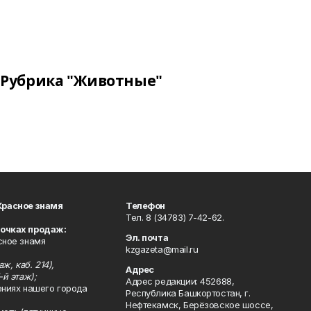
Рубрика "Животные"
Красное знамя
Телефон
Тел. 8 (34783) 7-42-62.
точках продаж:
Эл. почта
сное знамя
kzgazeta@mail.ru
ж, каб. 214),
Адрес
-й этаж);
Адрес редакции: 452688,
ениях нашего города
Республика Башкортостан, г.
Нефтекамск, Берёзовское шоссе,