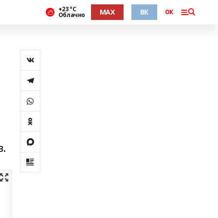
+23 °С
MAX
ВК
ОК
Облачно
в.