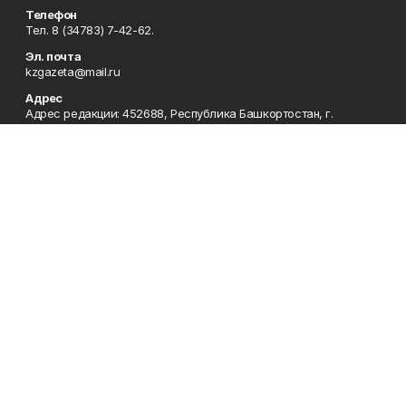
Телефон
Тел. 8 (34783) 7-42-62.
Эл. почта
kzgazeta@mail.ru
Адрес
Адрес редакции: 452688, Республика Башкортостан, г.
Нефтекамск, Берёзовское шоссе, 4-а, 3-й этаж.
Рекламная служба
Тел. 8 (34783) 7-45-35.
Редакция
Тел. 8 (34783) 7-42-72, 7-42-92..
Приемная
Тел. 8 (34783) 7-42-82.
Сотрудничество
Тел. 8 (34783) 7-42-62.
Отдел кадров
Тел. 8 (34783) 7-42-92.