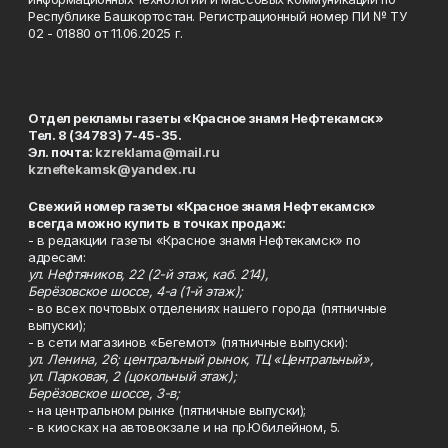
Республике Башкортостан. Регистрационный номер ПИ № ТУ
02 - 01880 от 11.06.2025 г.
Отдел рекламы газеты «Красное знамя Нефтекамск»
Тел. 8 (34783) 7-45-35.
Эл. почта:
kzreklama@mail.ru
kzneftekamsk@yandex.ru
Свежий номер газеты «Красное знамя Нефтекамск»
всегда можно купить в точках продаж:
- в редакции газеты «Красное знамя Нефтекамск» по
адресам:
ул. Нефтяников, 22 (2-й этаж, каб. 214),
Берёзовское шоссе, 4-а (1-й этаж);
- во всех почтовых отделениях нашего города (пятничные
выпуски);
- в сети магазинов «Бегемот» (пятничные выпуски):
ул. Ленина, 26; центральный рынок, ТЦ «Центральный»,
ул. Парковая, 2 (цокольный этаж);
Берёзовское шоссе, 3-в;
- на центральном рынке (пятничные выпуски);
- в киосках на автовокзале и на пр.Юбилейном, 5.