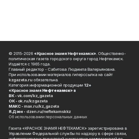
© 2015-2026
«Красное знамя Нефтекамск»
. Общественно-
политическая газета городского округа город Нефтекамск.
Издаётся с 1965 года.
Главный редактор - Сабитова Людмила Валерьяновна.
При использовании материалов гиперссылка на сайт
kzgazeta.ru
обязательна.
Категория информационной продукции
12+
«Красное знамя
Нефтекамск
» в
ВК -
vk.com/kz_gazeta
ОК -
ok.ru/kzgazeta
MAKC -
max.ru/kz_gazeta
Я.Дзен -
dzen.ru/neftekamskkz
Об использовании персональных данных
Газета «КРАСНОЕ ЗНАМЯ НЕФТЕКАМСК» зарегистрирована в
Управлении Федеральной службы по надзору в сфере связи,
информационных технологий и массовых коммуникаций по