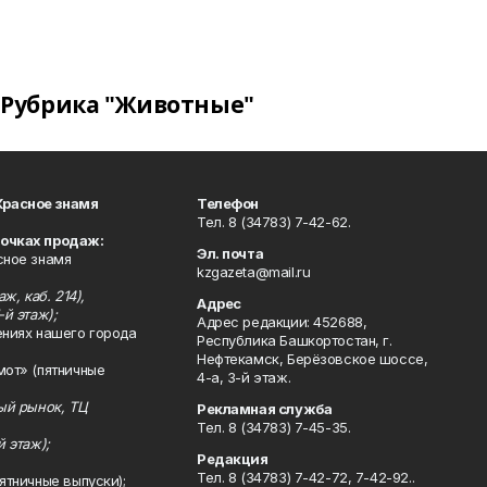
Рубрика "Животные"
Красное знамя
Телефон
Тел. 8 (34783) 7-42-62.
точках продаж:
Эл. почта
сное знамя
kzgazeta@mail.ru
ж, каб. 214),
Адрес
-й этаж);
Адрес редакции: 452688,
ениях нашего города
Республика Башкортостан, г.
Нефтекамск, Берёзовское шоссе,
мот» (пятничные
4-а, 3-й этаж.
ный рынок, ТЦ
Рекламная служба
Тел. 8 (34783) 7-45-35.
й этаж);
Редакция
Тел. 8 (34783) 7-42-72, 7-42-92..
ятничные выпуски);