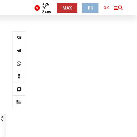
+26
MAX
ВК
°С
ОК
Ясно