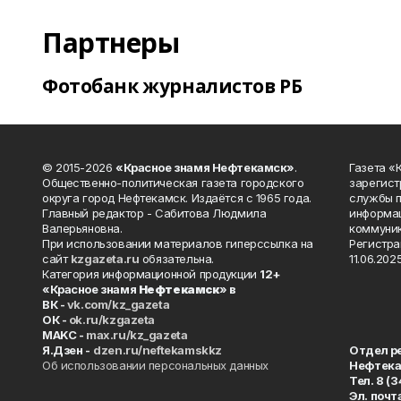
Партнеры
Фотобанк журналистов РБ
© 2015-2026
«Красное знамя Нефтекамск»
.
Газета 
Общественно-политическая газета городского
зарегист
округа город Нефтекамск. Издаётся с 1965 года.
службы п
Главный редактор - Сабитова Людмила
информац
Валерьяновна.
коммуник
При использовании материалов гиперссылка на
Регистра
сайт
kzgazeta.ru
обязательна.
11.06.2025
Категория информационной продукции
12+
«Красное знамя
Нефтекамск
» в
ВК -
vk.com/kz_gazeta
ОК -
ok.ru/kzgazeta
MAKC -
max.ru/kz_gazeta
Я.Дзен -
dzen.ru/neftekamskkz
Отдел р
Об использовании персональных данных
Нефтек
Тел. 8 (
Эл. почт