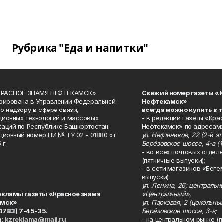
Рубрика "Еда и напитки"
«КРАСНОЕ ЗНАМЯ НЕФТЕКАМСК»
Свежий номер газеты «
рирована в Управлении Федеральной
Нефтекамск»
о надзору в сфере связи,
всегда можно купить в 
ионных технологий и массовых
- в редакции газеты «Кра
аций по Республике Башкортостан.
Нефтекамск» по адресам:
ционный номер ПИ № ТУ 02 - 01880 от
ул. Нефтяников, 22 (2-й эта
 г.
Берёзовское шоссе, 4-а (1
- во всех почтовых отдел
(пятничные выпуски);
- в сети магазинов «Беге
выпуски):
ул. Ленина, 26; централь
екламы газеты «Красное знамя
«Центральный»,
амск»
ул. Парковая, 2 (цокольны
34783) 7-45-35.
Берёзовское шоссе, 3-в;
а:
kzreklama@mail.ru
- на центральном рынке (п