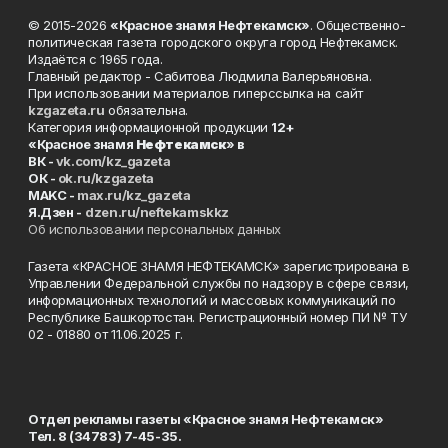
© 2015-2026
«Красное знамя Нефтекамск»
. Общественно-
политическая газета городского округа город Нефтекамск.
Издаётся с 1965 года.
Главный редактор - Сабитова Людмила Валерьяновна.
При использовании материалов гиперссылка на сайт
kzgazeta.ru
обязательна.
Категория информационной продукции
12+
«Красное знамя
Нефтекамск
» в
ВК -
vk.com/kz_gazeta
ОК -
ok.ru/kzgazeta
MAKC -
max.ru/kz_gazeta
Я.Дзен -
dzen.ru/neftekamskkz
Об использовании персональных данных
Газета «КРАСНОЕ ЗНАМЯ НЕФТЕКАМСК» зарегистрирована в
Управлении Федеральной службы по надзору в сфере связи,
информационных технологий и массовых коммуникаций по
Республике Башкортостан. Регистрационный номер ПИ № ТУ
02 - 01880 от 11.06.2025 г.
Отдел рекламы газеты «Красное знамя Нефтекамск»
Тел. 8 (34783) 7-45-35.