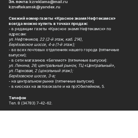
Эл. почта:
kzreklama@mail.ru
kzneftekamsk@yandex.ru
Свежий номер газеты «Красное знамя Нефтекамск»
всегда можно купить в точках продаж:
- в редакции газеты «Красное знамя Нефтекамск» по
адресам:
ул. Нефтяников, 22 (2-й этаж, каб. 214),
Берёзовское шоссе, 4-а (1-й этаж);
- во всех почтовых отделениях нашего города (пятничные
выпуски);
- в сети магазинов «Бегемот» (пятничные выпуски):
ул. Ленина, 26; центральный рынок, ТЦ «Центральный»,
ул. Парковая, 2 (цокольный этаж);
Берёзовское шоссе, 3-в;
- на центральном рынке (пятничные выпуски);
- в киосках на автовокзале и на пр.Юбилейном, 5.
Телефон
Тел. 8 (34783) 7-42-62.
Эл. почта
kzgazeta@mail.ru
Адрес
Адрес редакции: 452688, Республика Башкортостан, г.
Нефтекамск, Берёзовское шоссе, 4-а, 3-й этаж.