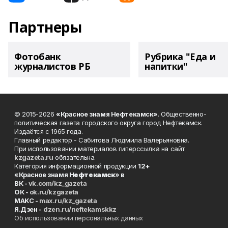
Партнеры
Фотобанк
Рубрика "Еда и
журналистов РБ
напитки"
© 2015-2026
«Красное знамя Нефтекамск»
. Общественно-
политическая газета городского округа город Нефтекамск.
Издаётся с 1965 года.
Главный редактор - Сабитова Людмила Валерьяновна.
При использовании материалов гиперссылка на сайт
kzgazeta.ru
обязательна.
Категория информационной продукции
12+
«Красное знамя
Нефтекамск
» в
ВК -
vk.com/kz_gazeta
ОК -
ok.ru/kzgazeta
MAKC -
max.ru/kz_gazeta
Я.Дзен -
dzen.ru/neftekamskkz
Об использовании персональных данных