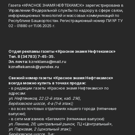
Газета «КРАСНОЕ ЗНАМЯ НЕФТЕКАМСК» зарегистрирована в
Управлении Федеральной службы по надзору в сфере связи,
информационных технологий и массовых коммуникаций по
Республике Башкортостан. Регистрационный номер ПИ № ТУ
02 - 01880 от 11.06.2025 г.
Отдел рекламы газеты «Красное знамя Нефтекамск»
Тел. 8 (34783) 7-45-35.
Эл. почта:
kzreklama@mail.ru
kzneftekamsk@yandex.ru
Свежий номер газеты «Красное знамя Нефтекамск»
всегда можно купить в точках продаж:
- в редакции газеты «Красное знамя Нефтекамск» по
адресам:
ул. Нефтяников, 22 (2-й этаж, каб. 214),
Берёзовское шоссе, 4-а (1-й этаж);
- во всех почтовых отделениях нашего города (пятничные
выпуски);
- в сети магазинов «Бегемот» (пятничные выпуски):
ул. Ленина, 26; центральный рынок, ТЦ «Центральный»,
ул. Парковая, 2 (цокольный этаж);
Берёзовское шоссе, 3-в;