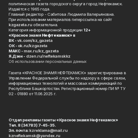
политическая газета городского округа город Нефтекамск.
Издаётся с 1965 года.
Главный редактор - Сабитова Людмила Валерьяновна.
При использовании материалов гиперссылка на сайт
kzgazeta.ru
обязательна.
Категория информационной продукции
12+
«Красное знамя
Нефтекамск
» в
ВК -
vk.com/kz_gazeta
ОК -
ok.ru/kzgazeta
MAKC -
max.ru/kz_gazeta
Я.Дзен -
dzen.ru/neftekamskkz
Об использовании персональных данных
Газета «КРАСНОЕ ЗНАМЯ НЕФТЕКАМСК» зарегистрирована в
Управлении Федеральной службы по надзору в сфере связи,
информационных технологий и массовых коммуникаций по
Республике Башкортостан. Регистрационный номер ПИ № ТУ
02 - 01880 от 11.06.2025 г.
Отдел рекламы газеты «Красное знамя Нефтекамск»
Тел. 8 (34783) 7-45-35.
Эл. почта:
kzreklama@mail.ru
kzneftekamsk@yandex.ru