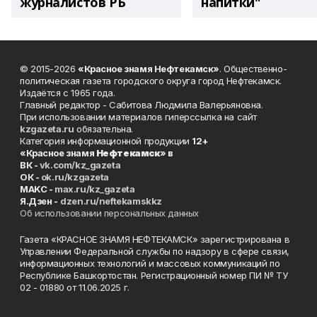
журналистов РБ
напитки"
© 2015-2026
«Красное знамя Нефтекамск»
. Общественно-
политическая газета городского округа город Нефтекамск.
Издаётся с 1965 года.
Главный редактор - Сабитова Людмила Валерьяновна.
При использовании материалов гиперссылка на сайт
kzgazeta.ru
обязательна.
Категория информационной продукции
12+
«Красное знамя
Нефтекамск
» в
ВК -
vk.com/kz_gazeta
ОК -
ok.ru/kzgazeta
MAKC -
max.ru/kz_gazeta
Я.Дзен -
dzen.ru/neftekamskkz
Об использовании персональных данных
Газета «КРАСНОЕ ЗНАМЯ НЕФТЕКАМСК» зарегистрирована в
Управлении Федеральной службы по надзору в сфере связи,
информационных технологий и массовых коммуникаций по
Республике Башкортостан. Регистрационный номер ПИ № ТУ
02 - 01880 от 11.06.2025 г.