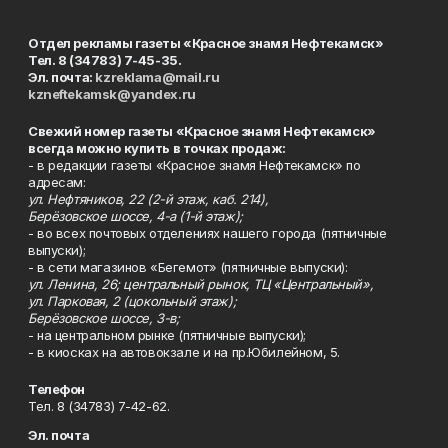
Отдел рекламы газеты «Красное знамя Нефтекамск»
Тел. 8 (34783) 7-45-35.
Эл. почта:
kzreklama@mail.ru
kzneftekamsk@yandex.ru
Свежий номер газеты «Красное знамя Нефтекамск»
всегда можно купить в точках продаж:
- в редакции газеты «Красное знамя Нефтекамск» по
адресам:
ул. Нефтяников, 22 (2-й этаж, каб. 214),
Берёзовское шоссе, 4-а (1-й этаж);
- во всех почтовых отделениях нашего города (пятничные
выпуски);
- в сети магазинов «Бегемот» (пятничные выпуски):
ул. Ленина, 26; центральный рынок, ТЦ «Центральный»,
ул. Парковая, 2 (цокольный этаж);
Берёзовское шоссе, 3-в;
- на центральном рынке (пятничные выпуски);
- в киосках на автовокзале и на пр.Юбилейном, 5.
Телефон
Тел. 8 (34783) 7-42-62.
Эл. почта