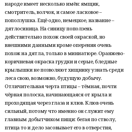
народе имеет несколько имён: ямщик,
смотритель, волчок, и самое ласковое –
поползушка. Ещё одно, немецкое, название –
дятлосиница. На синицу поползень
действительно похож своей окраской, но
внешними данными кроме оперения очень
похож на дятла, только в миниатюре. Оранжево-
коричневая окраска грудки и серые, бледные
крылышки не позволяют хищнику узнать среди
леса свою, возможно, будущую добычу.
Отличительная черта птицы – тёмная, почти
чёрная полоска, начинающаяся от крыла и
проходящая через глаза и клюв. Клюв очень
сильный, потому что именно он служит ему
главным добытчиком пищи: бегая по стволу,
птица то и дело засовывает его в отверстия,