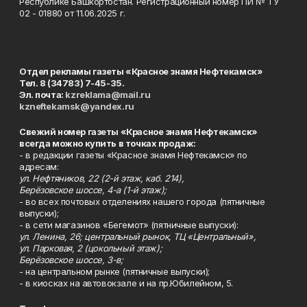
Республике Башкортостан. Регистрационный номер ПИ № ТУ
02 - 01880 от 11.06.2025 г.
Отдел рекламы газеты «Красное знамя Нефтекамск»
Тел. 8 (34783) 7-45-35.
Эл. почта:
kzreklama@mail.ru
kzneftekamsk@yandex.ru
Свежий номер газеты «Красное знамя Нефтекамск»
всегда можно купить в точках продаж:
- в редакции газеты «Красное знамя Нефтекамск» по
адресам:
ул. Нефтяников, 22 (2-й этаж, каб. 214),
Берёзовское шоссе, 4-а (1-й этаж);
- во всех почтовых отделениях нашего города (пятничные
выпуски);
- в сети магазинов «Бегемот» (пятничные выпуски):
ул. Ленина, 26; центральный рынок, ТЦ «Центральный»,
ул. Парковая, 2 (цокольный этаж);
Берёзовское шоссе, 3-в;
- на центральном рынке (пятничные выпуски);
- в киосках на автовокзале и на пр.Юбилейном, 5.