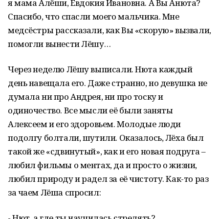
я мама Алёши, Евдокия Ивановна. А Вы Анюта?
Спасибо, что спасли моего мальчика. Мне
медсёстры рассказали, как Вы «скорую» вызвали,
помогли вынести Лёшу…
Через неделю Лёшу выписали. Нюта каждый
день навещала его. Даже странно, но девушка не
думала ни про Андрея, ни про тоску и
одиночество. Все мысли её были заняты
Алексеем и его здоровьем. Молодые люди
подолгу болтали, шутили. Оказалось, Лёха был
такой же «сдвинутый», как и его новая подруга –
любил фильмы о ментах, да и просто о жизни,
любил природу и радел за её чистоту. Как-то раз
за чаем Лёша спросил:
- Нют, а где ты научилась стрелять?