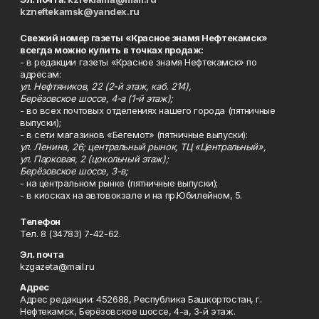
kzneftekamsk@yandex.ru
Свежий номер газеты «Красное знамя Нефтекамск»
всегда можно купить в точках продаж:
- в редакции газеты «Красное знамя Нефтекамск» по
адресам:
ул. Нефтяников, 22 (2-й этаж, каб. 214),
Берёзовское шоссе, 4-а (1-й этаж);
- во всех почтовых отделениях нашего города (пятничные
выпуски);
- в сети магазинов «Бегемот» (пятничные выпуски):
ул. Ленина, 26; центральный рынок, ТЦ «Центральный»,
ул. Парковая, 2 (цокольный этаж);
Берёзовское шоссе, 3-в;
- на центральном рынке (пятничные выпуски);
- в киосках на автовокзале и на пр.Юбилейном, 5.
Телефон
Тел. 8 (34783) 7-42-62.
Эл. почта
kzgazeta@mail.ru
Адрес
Адрес редакции: 452688, Республика Башкортостан, г.
Нефтекамск, Берёзовское шоссе, 4-а, 3-й этаж.