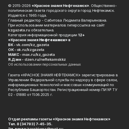
© 2015-2026
«Красное знамя Нефтекамск»
. Общественно-
политическая газета городского округа город Нефтекамск.
Издаётся с 1965 года.
Главный редактор - Сабитова Людмила Валерьяновна.
При использовании материалов гиперссылка на сайт
kzgazeta.ru
обязательна.
Категория информационной продукции
12+
«Красное знамя
Нефтекамск
» в
ВК -
vk.com/kz_gazeta
ОК -
ok.ru/kzgazeta
MAKC -
max.ru/kz_gazeta
Я.Дзен -
dzen.ru/neftekamskkz
Об использовании персональных данных
Газета «КРАСНОЕ ЗНАМЯ НЕФТЕКАМСК» зарегистрирована в
Управлении Федеральной службы по надзору в сфере связи,
информационных технологий и массовых коммуникаций по
Республике Башкортостан. Регистрационный номер ПИ № ТУ
02 - 01880 от 11.06.2025 г.
Отдел рекламы газеты «Красное знамя Нефтекамск»
Тел. 8 (34783) 7-45-35.
Эл. почта:
kzreklama@mail.ru