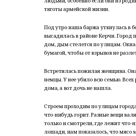
людьми, особенно если они из родны
тяготы армейской жизни.
Под утро наша баржа уткнулась в б
высадилась в районе Керчи. Город 
дом, дым стелется по улицам. Окн
бумагой, чтобы от взрывов не разле
Встретилась пожилая женщина. Она
немцы. У нее убило всю семью. Все
дома, а вот дочь не нашла.
Строем проходим по улицам города
что-нибудь горит. Разные вещи вал
только и смотрели, где лежит что-
лошади, нам показалось, что мясо 