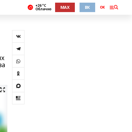
+26 °С
MAX
ВК
ОК
Облачно
их
за