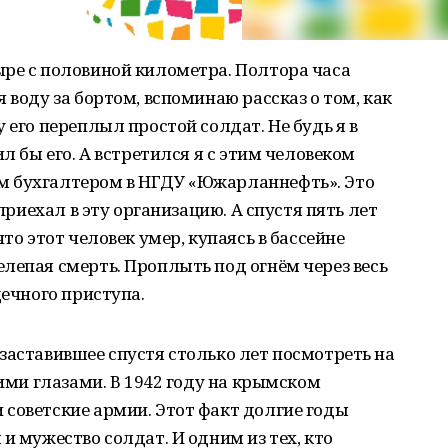
ыре с половиной километра. Полтора часа
 воду за бортом, вспоминаю рассказ о том, как
 его переплыл простой солдат. Не будь я в
ил бы его. А встретился я с этим человеком
м бухгалтером в НГДУ «Южарланнефть». Это
 приехал в эту организацию. А спустя пять лет
то этот человек умер, купаясь в бассейне
лепая смерть. Проплыть под огнём через весь
дечного приступа.
заставившее спустя столько лет посмотреть на
гими глазами. В 1942 году на крымском
советские армии. Этот факт долгие годы
и мужество солдат. И одним из тех, кто