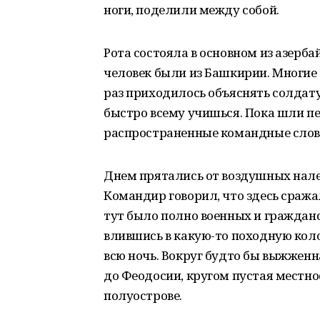
ноги, поделили между собой.
Рота состояла в основном из азерба
человек были из Башкирии. Многие 
раз приходилось объяснять солдату,
быстро всему учишься. Пока шли п
распространенные командные слов
Днем прятались от воздушных налет
Командир говорил, что здесь сража
тут было полно военных и гражданс
влившись в какую-то походную кол
всю ночь. Вокруг будто бы выжженна
до Феодосии, кругом пустая местнос
полуострове.