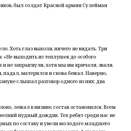
тиков, был солдат Красной армии Сулейман
ло. Хоть глаз выколи, ничего не видать. Три
: «Не выходить из теплушек до особого
 и не запрыгнули, хотя мы им кричали, звали.
л, падал, матерился и снова бежал. Наверно,
кануне слышал разговор одного из них: два
локо, лежал в низине, состав остановился. Всем
мелкий нудный дождик. Тех ребят среди нас не
рных по составу и увели молодого младшего