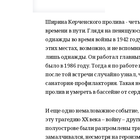
Ширина Керченского пролива - чет
времени в пути. Глядя на пенящуюся
однажды во время войны в 1942 году
этих местах, возможно, и не вспомн
лишь однажды. Он работал главны
было в 1986 году. Тогда я по работе
после той встречи случайно узнал, ч
санатория-профилактория. Такая не
пролив и умереть в бассейне от сер
И еще одно немаловажное событие, 
эту трагедию ХХ века – войну – дру
полуострове были разгромлены три 
замалчивался, несмотря на героизм 