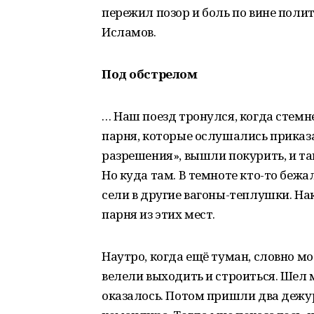
пережил позор и боль по вине поли
Исламов.
Под обстрелом
…
Наш поезд тронулся, когда стемне
парня, которые ослушались приказа
разрешения», вышли покурить, и так
Но куда там. В темноте кто-то бежа
сели в другие вагоны-теплушки. На
парня из этих мест.
Наутро, когда ещё туман, словно мо
велели выходить и строиться. Шел 
оказалось. Потом пришли два дежу