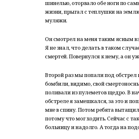
шинелью, оторвало обе ноги по сам
жизни, прыгал с теплушки на землю,
муляжи.
Он смотрел на меня таким ясным вз
Я не знал, что делать в таком случа
смертей. Повернулся к нему, а он уж
Второй раз мы попали под обстрел 
бомбили, видимо, свой смертоносны
поливали из пулеметов щедро. В нач
обстреле я замешкался, за это и по
мне в спину. Потом ребята вытащил
потому что мог ходить. Сейчас с т
больницу и надолго. А тогда на под