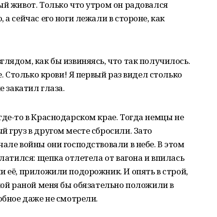
ый живот. Только что утром он радовался
 а сейчас его ноги лежали в стороне, как
глядом, как бы извиняясь, что так получилось.
е. Столько крови! Я первый раз видел столько
е закатил глаза.
где-то в Краснодарском крае. Тогда немцы не
й груз в другом месте сбросили. Зато
але войны они господствовали в небе. В этом
платился: щепка отлетела от вагона и впилась
и её, приложили подорожник. И опять в строй,
акой раной меня бы обязательно положили в
обное даже не смотрели.