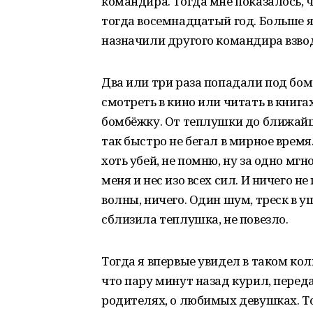
командира. Тогда мне показалось, 
тогда восемнадцатый год. Больше я 
назначили другого командира взво
Два или три раза попадали под бо
смотреть в кино или читать в книгах
бомбёжку. От теплушки до ближайш
так быстро не бегал в мирное время.
хоть убей, не помню, ну за одно мгн
меня и нес изо всех сил. И ничего н
волны, ничего. Один шум, треск в у
сблизила теплушка, не повезло.
Тогда я впервые увидел в таком ко
что пару минут назад курил, переда
родителях, о любимых девушках. Т