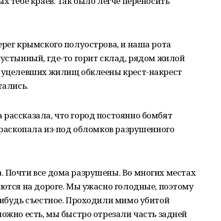
х тебе краёв. Так было легче переносить
ерег крымского полуострова, и наша рота
пустынный, где-то горит склад, рядом жилой
а уцелевших жилищ обклеены крест-накрест
тались.
 рассказала, что город постоянно бомбят
х раскопала из-под обломков разрушенного
. Почти все дома разрушены. Во многих местах
яются на дороге. Мы ужасно голодные, поэтому
нибудь съестное. Проходили мимо убитой
можно есть, мы быстро отрезали часть задней