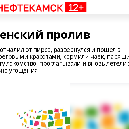
енский пролив
тчалил от пирса, развернулся и пошел в
реговыми красотами, кормили чаек, парящ
ту лакомство, проглатывали и вновь летели 
цию угощения.