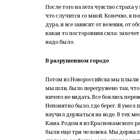
После того налета чувство страха у
что случится со мной. Конечно, я по
дура, и все зависит от везения, от об
какая-то посторонняя сила: захочет 
надо было.
В разрушенном городе
Потом из Новороссийска мы плыли п
мы шли, было перегружено так, что
ничего не видать. Все боялись перев
Непонятно было, где берег. Я умел 
научил держаться на воде. В тех ме
Кама. Родом я из Краснокамского ра
были еще три человека. Мы держали