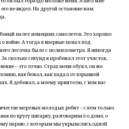
что он был гораздо моложе меня. А шел мне
его не видел. На другой остановке нам
да.
мбовый налет немецких самолетов. Это хорошо
 о войне. А тогда я впервые попал под
его лесочка было с полкилометра. Я никогда
 За сколько секунд я пробежал этот участок,
овение – это точно. Страх меня обуял, он же
е помню, как бежал, как падал от взрывной
шах. Я добежал, а моему приятелю, с кем нас
личестве мертвых молодых ребят – с кем только
вая по кругу цигарку, разговаривал о доме, о
ому парню, с которым мы укрывались одной