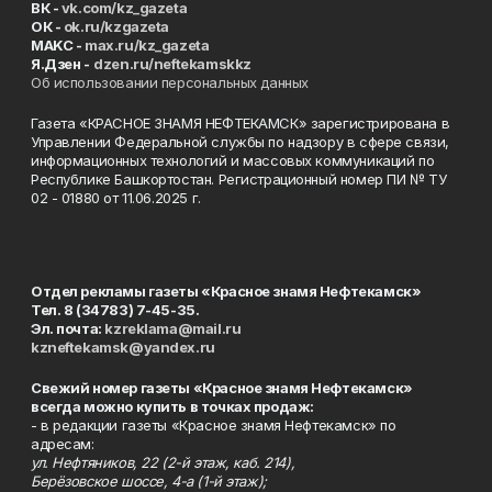
ВК -
vk.com/kz_gazeta
ОК -
ok.ru/kzgazeta
MAKC -
max.ru/kz_gazeta
Я.Дзен -
dzen.ru/neftekamskkz
Об использовании персональных данных
Газета «КРАСНОЕ ЗНАМЯ НЕФТЕКАМСК» зарегистрирована в
Управлении Федеральной службы по надзору в сфере связи,
информационных технологий и массовых коммуникаций по
Республике Башкортостан. Регистрационный номер ПИ № ТУ
02 - 01880 от 11.06.2025 г.
Отдел рекламы газеты «Красное знамя Нефтекамск»
Тел. 8 (34783) 7-45-35.
Эл. почта:
kzreklama@mail.ru
kzneftekamsk@yandex.ru
Свежий номер газеты «Красное знамя Нефтекамск»
всегда можно купить в точках продаж:
- в редакции газеты «Красное знамя Нефтекамск» по
адресам:
ул. Нефтяников, 22 (2-й этаж, каб. 214),
Берёзовское шоссе, 4-а (1-й этаж);