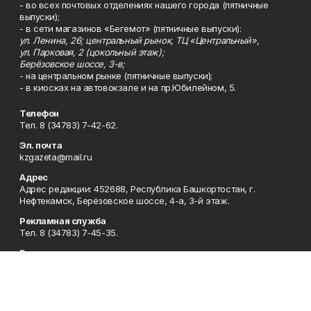
- во всех почтовых отделениях нашего города (пятничные
выпуски);
- в сети магазинов «Бегемот» (пятничные выпуски):
ул. Ленина, 26; центральный рынок, ТЦ «Центральный»,
ул. Парковая, 2 (цокольный этаж);
Берёзовское шоссе, 3-в;
- на центральном рынке (пятничные выпуски);
- в киосках на автовокзале и на пр.Юбилейном, 5.
Телефон
Тел. 8 (34783) 7-42-62.
Эл. почта
kzgazeta@mail.ru
Адрес
Адрес редакции: 452688, Республика Башкортостан, г.
Нефтекамск, Берёзовское шоссе, 4-а, 3-й этаж.
Рекламная служба
Тел. 8 (34783) 7-45-35.
Редакция
Тел. 8 (34783) 7-42-72, 7-42-92..
Приемная
Тел. 8 (34783) 7-42-82.