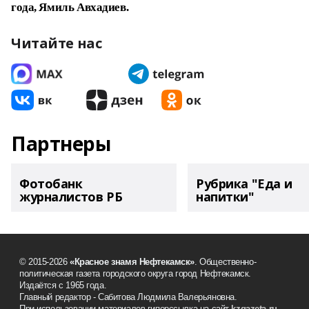
года, Ямиль Авхадиев.
Читайте нас
Партнеры
Фотобанк
Рубрика "Еда и
журналистов РБ
напитки"
© 2015-2026
«Красное знамя Нефтекамск»
. Общественно-
политическая газета городского округа город Нефтекамск.
Издаётся с 1965 года.
Главный редактор - Сабитова Людмила Валерьяновна.
При использовании материалов гиперссылка на сайт
kzgazeta.ru