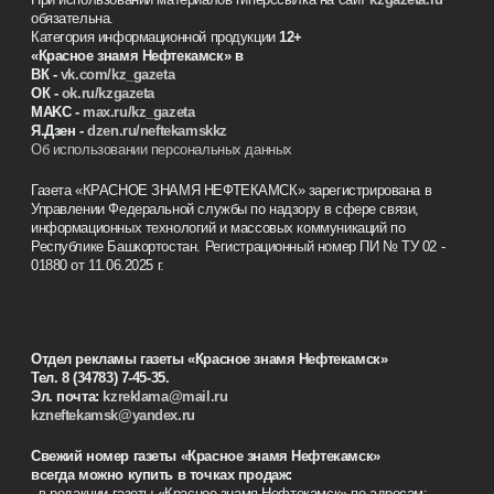
обязательна.
Категория информационной продукции
12+
«Красное знамя
Нефтекамск
» в
ВК -
vk.com/kz_gazeta
ОК -
ok.ru/kzgazeta
MAKC -
max.ru/kz_gazeta
Я.Дзен -
dzen.ru/neftekamskkz
Об использовании персональных данных
Газета «КРАСНОЕ ЗНАМЯ НЕФТЕКАМСК» зарегистрирована в
Управлении Федеральной службы по надзору в сфере связи,
информационных технологий и массовых коммуникаций по
Республике Башкортостан. Регистрационный номер ПИ № ТУ 02 -
01880 от 11.06.2025 г.
Отдел рекламы газеты «Красное знамя Нефтекамск»
Тел. 8 (34783) 7-45-35.
Эл. почта:
kzreklama@mail.ru
kzneftekamsk@yandex.ru
Свежий номер газеты «Красное знамя Нефтекамск»
всегда можно купить в точках продаж:
- в редакции газеты «Красное знамя Нефтекамск» по адресам: