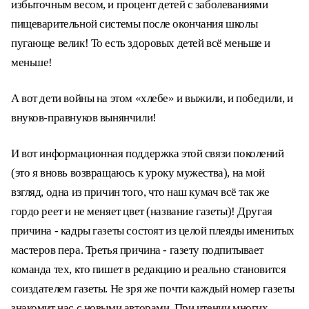
избыточным весом, и процент детей с заболеваниями
пищеварительной системы после окончания школы
пугающе велик! То есть здоровых детей всё меньше и
меньше!
А вот дети войны на этом «хлебе» и выжили, и победили, и
внуков-правнуков вынянчили!
И вот информационная поддержка этой связи поколений
(это я вновь возвращаюсь к уроку мужества), на мой
взгляд, одна из причин того, что наш кумач всё так же
гордо реет и не меняет цвет (название газеты)! Другая
причина - кадры газеты состоят из целой плеяды именитых
мастеров пера. Третья причина - газету подпитывает
команда тех, кто пишет в редакцию и реально становится
соиздателем газеты. Не зря же почти каждый номер газеты
знакомит нас с новыми авторами. При чтении многих