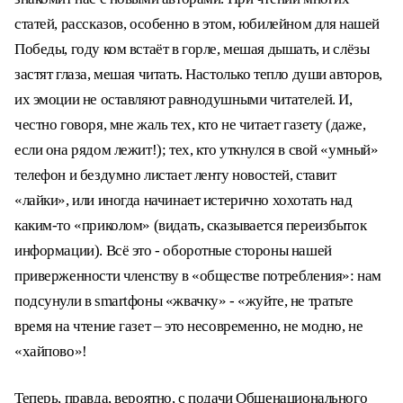
статей, рассказов, особенно в этом, юбилейном для нашей
Победы, году ком встаёт в горле, мешая дышать, и слёзы
застят глаза, мешая читать. Настолько тепло души авторов,
их эмоции не оставляют равнодушными читателей. И,
честно говоря, мне жаль тех, кто не читает газету (даже,
если она рядом лежит!); тех, кто уткнулся в свой «умный»
телефон и бездумно листает ленту новостей, ставит
«лайки», или иногда начинает истерично хохотать над
каким-то «приколом» (видать, сказывается переизбыток
информации). Всё это - оборотные стороны нашей
приверженности членству в «обществе потребления»: нам
подсунули в smartфоны «жвачку» - «жуйте, не тратьте
время на чтение газет – это несовременно, не модно, не
«хайпово»!
Теперь, правда, вероятно, с подачи Общенационального