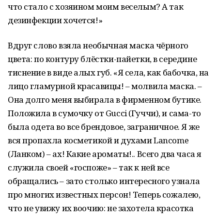
что стало с хозяином моим веселым? А так
дезинфекции хочется!»
Вдруг слово взяла необычная маска чёрного
цвета: по контуру блёстки-пайетки, в середине
тиснение в виде алых губ. «Я села, как бабочка, на
лицо гламурной красавицы! – молвила маска. –
Она долго меня выбирала в фирменном бутике.
Положила в сумочку от Gucci (Гуччи), и сама-то
была одета во все брендовое, заграничное. Я же
вся пропахла косметикой и духами Lancome
(Ланком) – ах! Какие ароматы!.. Всего два часа я
служила своей «госпоже» – так к ней все
обращались – зато столько интересного узнала
про многих известных персон! Теперь сожалею,
что не увижу их воочию: не захотела красотка