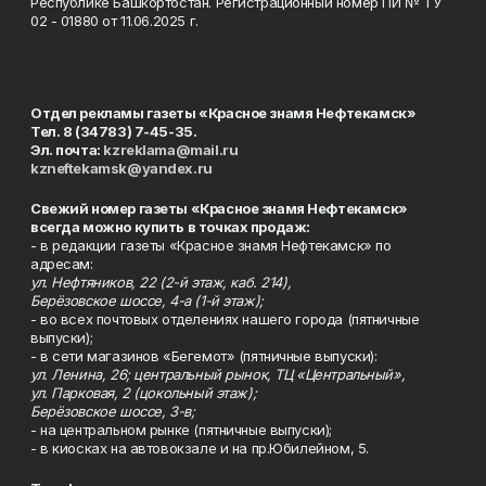
Республике Башкортостан. Регистрационный номер ПИ № ТУ
02 - 01880 от 11.06.2025 г.
Отдел рекламы газеты «Красное знамя Нефтекамск»
Тел. 8 (34783) 7-45-35.
Эл. почта:
kzreklama@mail.ru
kzneftekamsk@yandex.ru
Свежий номер газеты «Красное знамя Нефтекамск»
всегда можно купить в точках продаж:
- в редакции газеты «Красное знамя Нефтекамск» по
адресам:
ул. Нефтяников, 22 (2-й этаж, каб. 214),
Берёзовское шоссе, 4-а (1-й этаж);
- во всех почтовых отделениях нашего города (пятничные
выпуски);
- в сети магазинов «Бегемот» (пятничные выпуски):
ул. Ленина, 26; центральный рынок, ТЦ «Центральный»,
ул. Парковая, 2 (цокольный этаж);
Берёзовское шоссе, 3-в;
- на центральном рынке (пятничные выпуски);
- в киосках на автовокзале и на пр.Юбилейном, 5.