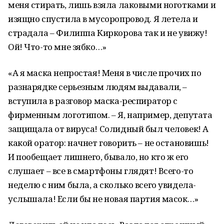
меня стирать, лишь взяла лаковыми ноготками и
изящно спустила в мусоропровод. Я летела и
страдала – Филиппа Киркорова так и не увижу!
Ой! Что-то мне зябко…»
«А я маска непростая! Меня в числе прочих по
разнарядке серьезным людям выдавали, –
вступила в разговор маска-респиратор с
фирменным логотипом. – Я, например, депутата
защищала от вируса! Солидный был человек! А
какой оратор: начнет говорить – не остановишь!
И пообещает лишнего, бывало, но кто ж его
слушает – все в смартфоны глядят! Всего-то
неделю с ним была, а сколько всего увидела-
услышала! Если бы не новая партия масок…»