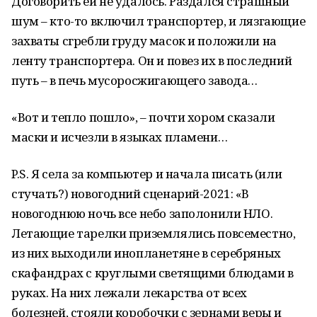
Договорить ей не удалось. Раздался страшный
шум – кто-то включил транспортер, и лязгающие
захваты сгребли груду масок и положили на
ленту транспортера. Он и повез их в последний
путь – в печь мусоросжигающего завода…
«Вот и тепло пошло», – почти хором сказали
маски и исчезли в языках пламени…
P.S. Я села за компьютер и начала писать (или
стучать?) новогодний сценарий-2021: «В
новогоднюю ночь все небо заполонили НЛО.
Летающие тарелки приземлялись повсеместно,
из них выходили инопланетяне в серебряных
скафандрах с круглыми светящими блюдами в
руках. На них лежали лекарства от всех
болезней, стояли коробочки с зернами веры и