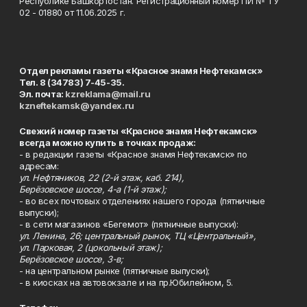
Республике Башкортостан. Регистрационный номер ПИ № ТУ
02 - 01880 от 11.06.2025 г.
Отдел рекламы газеты «Красное знамя Нефтекамск»
Тел. 8 (34783) 7-45-35.
Эл. почта:
kzreklama@mail.ru
kzneftekamsk@yandex.ru
Свежий номер газеты «Красное знамя Нефтекамск»
всегда можно купить в точках продаж:
- в редакции газеты «Красное знамя Нефтекамск» по
адресам:
ул. Нефтяников, 22 (2-й этаж, каб. 214),
Берёзовское шоссе, 4-а (1-й этаж);
- во всех почтовых отделениях нашего города (пятничные
выпуски);
- в сети магазинов «Бегемот» (пятничные выпуски):
ул. Ленина, 26; центральный рынок, ТЦ «Центральный»,
ул. Парковая, 2 (цокольный этаж);
Берёзовское шоссе, 3-в;
- на центральном рынке (пятничные выпуски);
- в киосках на автовокзале и на пр.Юбилейном, 5.