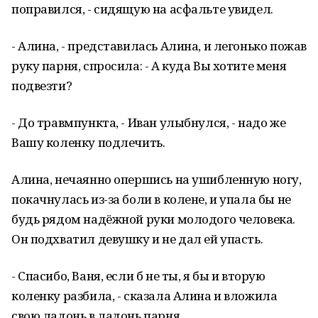
поправился, - сидящую на асфальте увидел.
- Алина, - представилась Алина, и легонько пожав
руку парня, спросила: - А куда Вы хотите меня
подвезти?
- До травмпункта, - Иван улыбнулся, - надо же
Вашу коленку подлечить.
Алина, нечаянно опершись на ушибленную ногу,
покачнулась из-за боли в колене, и упала бы не
будь рядом надёжной руки молодого человека.
Он подхватил девушку и не дал ей упасть.
- Спасибо, Ваня, если б не ты, я бы и вторую
коленку разбила, - сказала Алина и вложила
свою ладонь в ладонь парня.