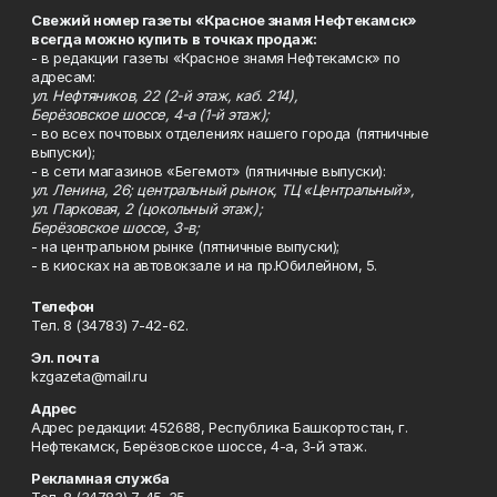
Свежий номер газеты «Красное знамя Нефтекамск»
всегда можно купить в точках продаж:
- в редакции газеты «Красное знамя Нефтекамск» по
адресам:
ул. Нефтяников, 22 (2-й этаж, каб. 214),
Берёзовское шоссе, 4-а (1-й этаж);
- во всех почтовых отделениях нашего города (пятничные
выпуски);
- в сети магазинов «Бегемот» (пятничные выпуски):
ул. Ленина, 26; центральный рынок, ТЦ «Центральный»,
ул. Парковая, 2 (цокольный этаж);
Берёзовское шоссе, 3-в;
- на центральном рынке (пятничные выпуски);
- в киосках на автовокзале и на пр.Юбилейном, 5.
Телефон
Тел. 8 (34783) 7-42-62.
Эл. почта
kzgazeta@mail.ru
Адрес
Адрес редакции: 452688, Республика Башкортостан, г.
Нефтекамск, Берёзовское шоссе, 4-а, 3-й этаж.
Рекламная служба