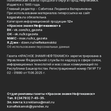
политическая газета городского округа город Нефтекамск.
Издаётся с 1965 года.
Главный редактор - Сабитова Людмила Валерьяновна.
При использовании материалов гиперссылка на сайт
kzgazeta.ru
обязательна.
Категория информационной продукции
12+
«Красное знамя
Нефтекамск
» в
ВК -
vk.com/kz_gazeta
ОК -
ok.ru/kzgazeta
MAKC -
max.ru/kz_gazeta
Я.Дзен -
dzen.ru/neftekamskkz
Об использовании персональных данных
Газета «КРАСНОЕ ЗНАМЯ НЕФТЕКАМСК» зарегистрирована в
Управлении Федеральной службы по надзору в сфере связи,
информационных технологий и массовых коммуникаций по
Республике Башкортостан. Регистрационный номер ПИ № ТУ
02 - 01880 от 11.06.2025 г.
Отдел рекламы газеты «Красное знамя Нефтекамск»
Тел. 8 (34783) 7-45-35.
Эл. почта:
kzreklama@mail.ru
kzneftekamsk@yandex.ru