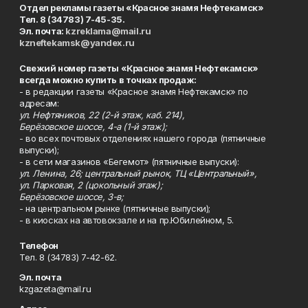
Отдел рекламы газеты «Красное знамя Нефтекамск»
Тел. 8 (34783) 7-45-35.
Эл. почта:
kzreklama@mail.ru
kzneftekamsk@yandex.ru
Свежий номер газеты «Красное знамя Нефтекамск»
всегда можно купить в точках продаж:
- в редакции газеты «Красное знамя Нефтекамск» по
адресам:
ул. Нефтяников, 22 (2-й этаж, каб. 214),
Берёзовское шоссе, 4-а (1-й этаж);
- во всех почтовых отделениях нашего города (пятничные
выпуски);
- в сети магазинов «Бегемот» (пятничные выпуски):
ул. Ленина, 26; центральный рынок, ТЦ «Центральный»,
ул. Парковая, 2 (цокольный этаж);
Берёзовское шоссе, 3-в;
- на центральном рынке (пятничные выпуски);
- в киосках на автовокзале и на пр.Юбилейном, 5.
Телефон
Тел. 8 (34783) 7-42-62.
Эл. почта
kzgazeta@mail.ru