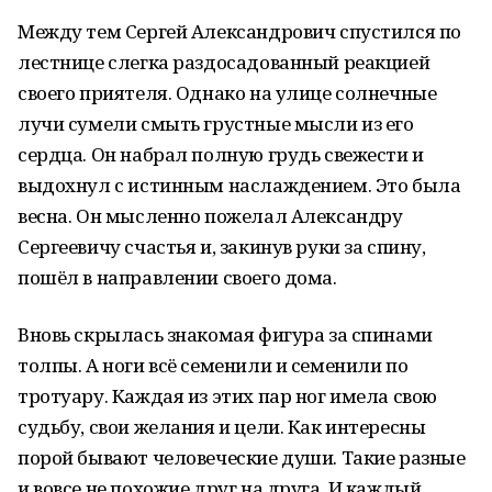
Между тем Сергей Александрович спустился по
лестнице слегка раздосадованный реакцией
своего приятеля. Однако на улице солнечные
лучи сумели смыть грустные мысли из его
сердца. Он набрал полную грудь свежести и
выдохнул с истинным наслаждением. Это была
весна. Он мысленно пожелал Александру
Сергеевичу счастья и, закинув руки за спину,
пошёл в направлении своего дома.
Вновь скрылась знакомая фигура за спинами
толпы. А ноги всё семенили и семенили по
тротуару. Каждая из этих пар ног имела свою
судьбу, свои желания и цели. Как интересны
порой бывают человеческие души. Такие разные
и вовсе не похожие друг на друга. И каждый