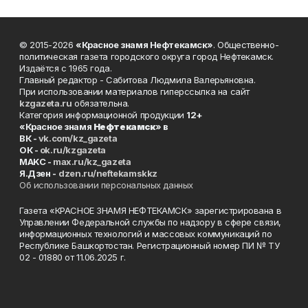
© 2015-2026
«Красное знамя Нефтекамск»
. Общественно-
политическая газета городского округа город Нефтекамск.
Издаётся с 1965 года.
Главный редактор - Сабитова Людмила Валерьяновна.
При использовании материалов гиперссылка на сайт
kzgazeta.ru
обязательна.
Категория информационной продукции
12+
«Красное знамя
Нефтекамск
» в
ВК -
vk.com/kz_gazeta
ОК -
ok.ru/kzgazeta
MAKC -
max.ru/kz_gazeta
Я.Дзен -
dzen.ru/neftekamskkz
Об использовании персональных данных
Газета «КРАСНОЕ ЗНАМЯ НЕФТЕКАМСК» зарегистрирована в
Управлении Федеральной службы по надзору в сфере связи,
информационных технологий и массовых коммуникаций по
Республике Башкортостан. Регистрационный номер ПИ № ТУ
02 - 01880 от 11.06.2025 г.