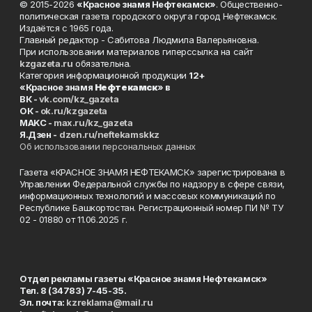
© 2015-2026
«Красное знамя Нефтекамск»
. Общественно-
политическая газета городского округа город Нефтекамск.
Издаётся с 1965 года.
Главный редактор - Сабитова Людмила Валерьяновна.
При использовании материалов гиперссылка на сайт
kzgazeta.ru
обязательна.
Категория информационной продукции
12+
«Красное знамя
Нефтекамск
» в
ВК -
vk.com/kz_gazeta
ОК -
ok.ru/kzgazeta
MAKC -
max.ru/kz_gazeta
Я.Дзен -
dzen.ru/neftekamskkz
Об использовании персональных данных
Газета «КРАСНОЕ ЗНАМЯ НЕФТЕКАМСК» зарегистрирована в
Управлении Федеральной службы по надзору в сфере связи,
информационных технологий и массовых коммуникаций по
Республике Башкортостан. Регистрационный номер ПИ № ТУ
02 - 01880 от 11.06.2025 г.
Отдел рекламы газеты «Красное знамя Нефтекамск»
Тел. 8 (34783) 7-45-35.
Эл. почта:
kzreklama@mail.ru