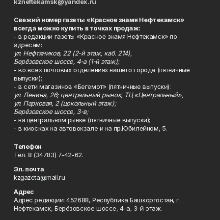
kzneftekamsk@yandex.ru
Свежий номер газеты «Красное знамя Нефтекамск»
всегда можно купить в точках продаж:
- в редакции газеты «Красное знамя Нефтекамск» по
адресам:
ул. Нефтяников, 22 (2-й этаж, каб. 214),
Берёзовское шоссе, 4-а (1-й этаж);
- во всех почтовых отделениях нашего города (пятничные
выпуски);
- в сети магазинов «Бегемот» (пятничные выпуски):
ул. Ленина, 26; центральный рынок, ТЦ «Центральный»,
ул. Парковая, 2 (цокольный этаж);
Берёзовское шоссе, 3-в;
- на центральном рынке (пятничные выпуски);
- в киосках на автовокзале и на пр.Юбилейном, 5.
Телефон
Тел. 8 (34783) 7-42-62.
Эл. почта
kzgazeta@mail.ru
Адрес
Адрес редакции: 452688, Республика Башкортостан, г.
Нефтекамск, Берёзовское шоссе, 4-а, 3-й этаж.