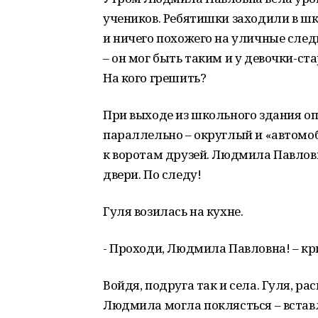
учеников. Ребятишки заходили в шк
и ничего похожего на уличные след
– он мог быть таким и у девочки-ст
На кого грешить?
При выходе из школьного здания о
параллельно – округлый и «автомоб
к воротам друзей. Людмила Павлов
двери. По следу!
Гуля возилась на кухне.
- Проходи, Людмила Павловна! – кр
Войдя, подруга так и села. Гуля, рас
Людмила могла поклясться – встав