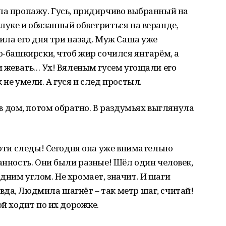
ла пропажу. Гусь, придирчиво выбранный на
луке и обязанный обветриться на веранде,
сила его дня три назад. Муж Саша уже
о-башкирски, чтоб жир сочился янтарём, а
 и жевать… Ух! Вяленым гусем угощали его
 не умели. А гуся и след простыл.
дом, потом обратно. В раздумьях выглянула
 эти следы! Сегодня она уже внимательно
анность. Они были разные! Шёл один человек,
дним углом. Не хромает, значит. И шаги
да, Людмила шагнёт – так метр шаг, считай!
ой ходит по их дорожке.