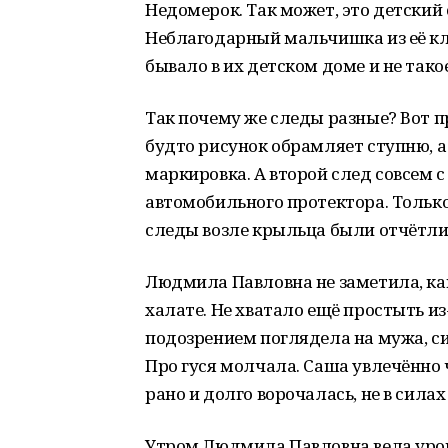
Недомерок. Так может, это детский 
Неблагодарный мальчишка из её кла
бывало в их детском доме и не тако
Так почему же следы разные? Вот пр
будто рисунок обрамляет ступню, а
маркировка. А второй след совсем
автомобильного протектора. Только
следы возле крыльца были отчётлив
Людмила Павловна не заметила, ка
халате. Не хватало ещё простыть из-
подозрением поглядела на мужа, сид
Про гуся молчала. Саша увлечённо 
рано и долго ворочалась, не в силах
Утром Людмила Павловна вела урок