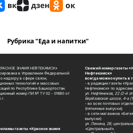
Рубрика "Еда и напитки"
«КРАСНОЕ ЗНАМЯ НЕФТЕКАМСК»
Свежий номер газеты «
рирована в Управлении Федеральной
Нефтекамск»
о надзору в сфере связи,
всегда можно купить в 
ионных технологий и массовых
- в редакции газеты «Кра
аций по Республике Башкортостан.
Нефтекамск» по адресам:
ционный номер ПИ № ТУ 02 - 01880 от
ул. Нефтяников, 22 (2-й эта
 г.
Берёзовское шоссе, 4-а (1
- во всех почтовых отдел
(пятничные выпуски);
- в сети магазинов «Беге
выпуски):
ул. Ленина, 26; централь
екламы газеты «Красное знамя
«Центральный»,