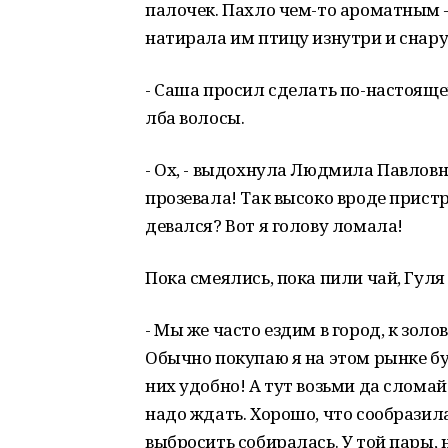
палочек. Пахло чем-то ароматным –
натирала им птицу изнутри и снар
- Саша просил сделать по-настоящем
лба волосы.
- Ох, - выдохнула Людмила Павловна
прозевала! Так высоко вроде пристр
девался? Вот я голову ломала!
Пока смеялись, пока пили чай, Гуля
- Мы же часто ездим в город, к зол
Обычно покупаю я на этом рынке бу
них удобно! А тут возьми да сломай
надо ждать. Хорошо, что сообразил
выбросить собиралась. У той пары, н