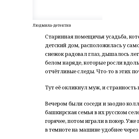
Людмила-детектив
Старинная помещичья усадьба, кот
детский дом, расположилась у само
снежок радовал глаз, дышалось ле
белом наряде, которые росли вдоль
отчётливые следы. Что-то в этих п
Тут её окликнул муж, и странность 
Вечером были соседи и заодно колле
башкирская семья в их русском сел
горячее, потом играли в покер. Уже 
в темноте на машине удобнее через 