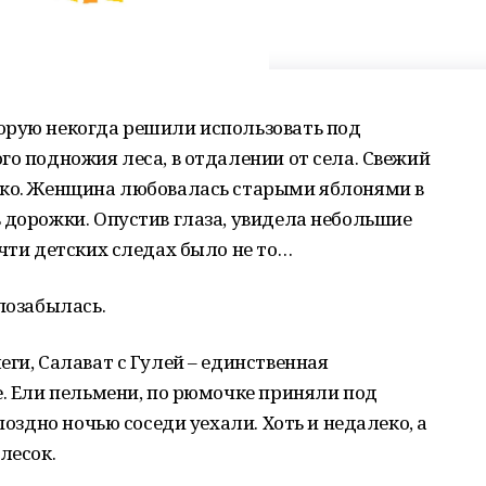
орую некогда решили использовать под
го подножия леса, в отдалении от села. Свежий
гко. Женщина любовалась старыми яблонями в
 дорожки. Опустив глаза, увидела небольшие
очти детских следах было не то…
позабылась.
ги, Салават с Гулей – единственная
е. Ели пельмени, по рюмочке приняли под
поздно ночью соседи уехали. Хоть и недалеко, а
лесок.