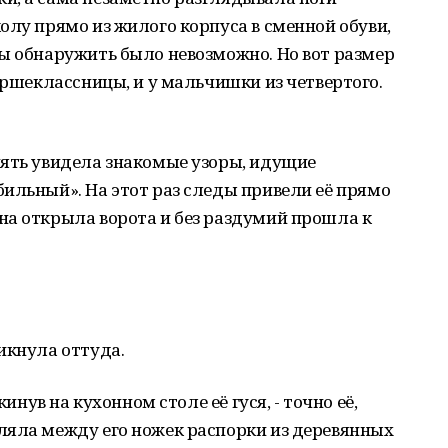
олу прямо из жилого корпуса в сменной обуви,
ы обнаружить было невозможно. Но вот размер
аршеклассницы, и у мальчишки из четвертого.
пять увидела знакомые узоры, идущие
ильный». На этот раз следы привели её прямо
на открыла ворота и без раздумий прошла к
икнула оттуда.
кинув на кухонном столе её гуся, - точно её,
ляла между его ножек распорки из деревянных