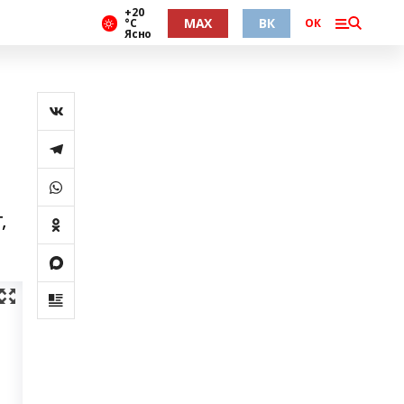
+20
MAX
ВК
°С
ОК
Ясно
,