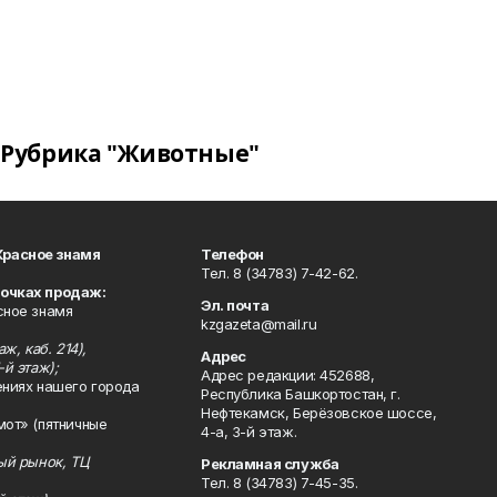
Рубрика "Животные"
Красное знамя
Телефон
Тел. 8 (34783) 7-42-62.
точках продаж:
Эл. почта
сное знамя
kzgazeta@mail.ru
ж, каб. 214),
Адрес
-й этаж);
Адрес редакции: 452688,
ениях нашего города
Республика Башкортостан, г.
Нефтекамск, Берёзовское шоссе,
мот» (пятничные
4-а, 3-й этаж.
ный рынок, ТЦ
Рекламная служба
Тел. 8 (34783) 7-45-35.