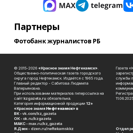
Партнеры
Фотобанк журналистов РБ
© 2015-2026
«Красное знамя Нефтекамск»
.
Газета 
Общественно-политическая газета городского
зарегист
округа город Нефтекамск. Издаётся с 1965 года.
службы п
Главный редактор - Сабитова Людмила
информац
Валерьяновна.
коммуник
При использовании материалов гиперссылка на
Регистра
сайт
kzgazeta.ru
обязательна.
11.06.2025
Категория информационной продукции
12+
«Красное знамя
Нефтекамск
» в
ВК -
vk.com/kz_gazeta
ОК -
ok.ru/kzgazeta
MAKC -
max.ru/kz_gazeta
Я.Дзен -
dzen.ru/neftekamskkz
Отдел р