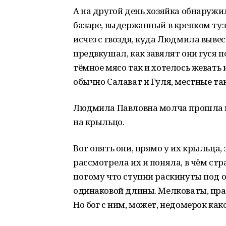
А на другой день хозяйка обнаружи
базаре, выдержанный в крепком туз
исчез с гвоздя, куда Людмила выве
предвкушал, как завялят они гуся п
тёмное мясо так и хотелось жевать
обычно Салават и Гуля, местные так
Людмила Павловна молча прошла в 
на крыльцо.
Вот опять они, прямо у их крыльца,
рассмотрела их и поняла, в чём стр
потому что ступни раскинуты под о
одинаковой длины. Мелковаты, прав
Но бог с ним, может, недомерок как