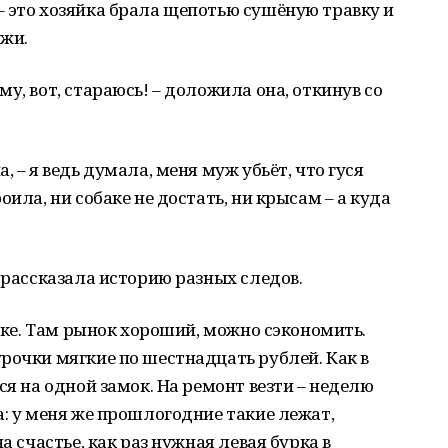
 это хозяйка брала щепотью сушёную травку и
ужи.
у, вот, стараюсь! – доложила она, откинув со
, – я ведь думала, меня муж убьёт, что гуся
оила, ни собаке не достать, ни крысам – а куда
 рассказала историю разных следов.
овке. Там рынок хороший, можно сэкономить.
рочки мягкие по шестнадцать рублей. Как в
ся на одной замок. На ремонт везти – неделю
а: у меня же прошлогодние такие лежат,
а счастье, как раз нужная левая бурка в