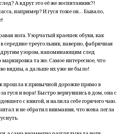
след? А вдруг это её же воспитанник?!
сса, например? И гуся тоже он… Бывало,
е!
авая нога. Узорчатый краешек обуви, как
 в середине треугольник, наверно, фабричная
 с другим узором, напоминающим след
 маркировка та же. Самое интересное, что
о видны, а дальше их уже не было!
к прошла к привычной дорожке прямо в
за гуся и вора! Быстро вернувшись в дом, она с
евшего с книгой, и налила себе горячего чаю.
читал и не обратил внимания, что жена легла
 уснуть.
и, а сама незаметно разглядывала ноги