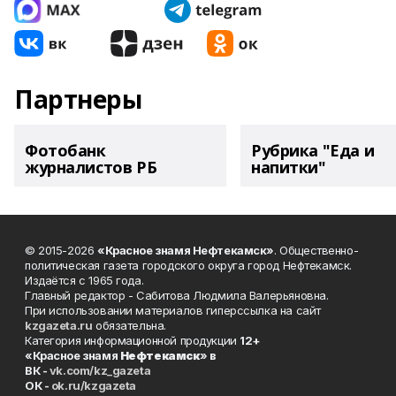
Партнеры
Фотобанк
Рубрика "Еда и
журналистов РБ
напитки"
© 2015-2026
«Красное знамя Нефтекамск»
. Общественно-
политическая газета городского округа город Нефтекамск.
Издаётся с 1965 года.
Главный редактор - Сабитова Людмила Валерьяновна.
При использовании материалов гиперссылка на сайт
kzgazeta.ru
обязательна.
Категория информационной продукции
12+
«Красное знамя
Нефтекамск
» в
ВК -
vk.com/kz_gazeta
ОК -
ok.ru/kzgazeta