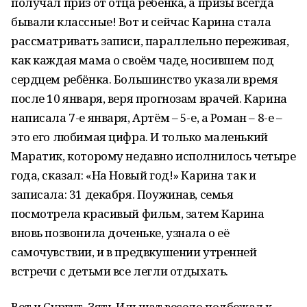
получал приз от отца ребёнка, а призы всегда
бывали классные! Вот и сейчас Карина стала
рассматривать записи, параллельно переживая,
как каждая мама о своём чаде, носившем под
сердцем ребёнка. Большинство указали время
после 10 января, веря прогнозам врачей. Карина
написала 7-е января, Артём – 5-е, а Роман – 8-е –
это его любимая цифра. И только маленький
Маратик, которому недавно исполнилось четыре
года, сказал: «На Новый год!» Карина так и
записала: 31 декабря. Поужинав, семья
посмотрела красивый фильм, затем Карина
вновь позвонила доченьке, узнала о её
самочувствии, и в предвкушении утренней
встречи с детьми все легли отдыхать.
Вот и Сургут. Зять Ильшат весело подбежал к